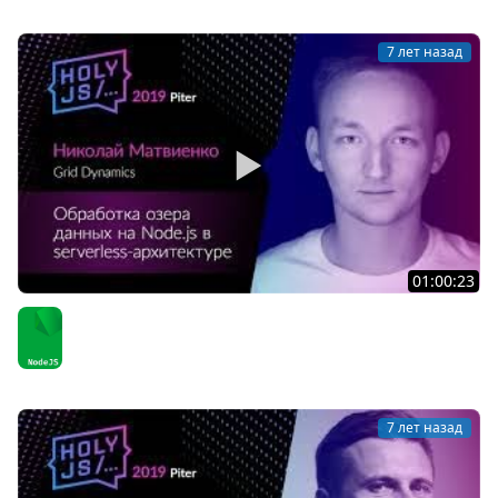
7 лет назад
01:00:23
Николай Матвиенко — Обработка озера данных на
Node.js в serverless-архитектуре
NodeJS
7 лет назад