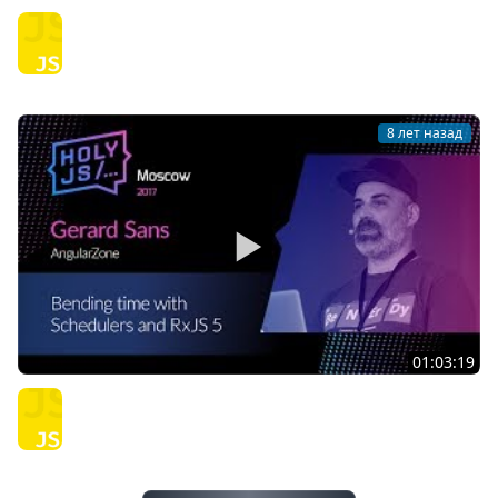
Lea Verou — /Reg(exp){2}lained/: Demystifying Regular
Expressions
JavaScript
8 лет назад
01:03:19
Gerard Sans — Bending time with Schedulers and RxJS 5
JavaScript