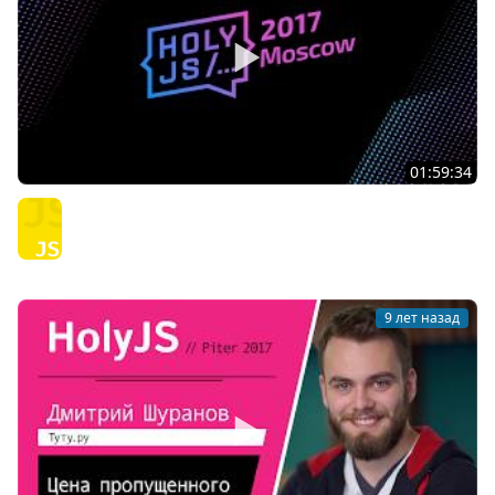
01:59:34
HolyJS 2017 Moscow. Прямая трансляция вечеринки.
JavaScript
9 лет назад