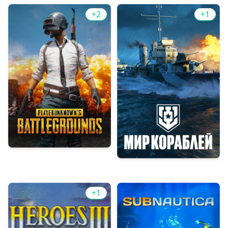
+2
+1
PUBG
Мир кораблей
+1