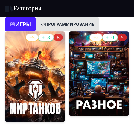
Категории
ИГРЫ
ПРОГРАММИРОВАНИЕ
+5
+18
8
+2
+10
5
Разное
Мир танков