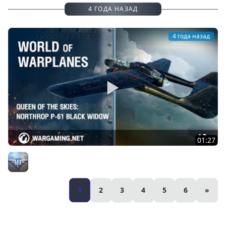
4 ГОДА НАЗАД
4 года назад
01:27
Царица небесная: Northrop P-61 Black Widow
Официальный канал
1
2
3
4
5
6
»