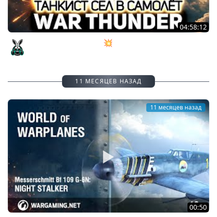
04:58:12
Танкист сел в самолёт 💥 War Thunder
Amway921
11 МЕСЯЦЕВ НАЗАД
11 месяцев назад
00:50