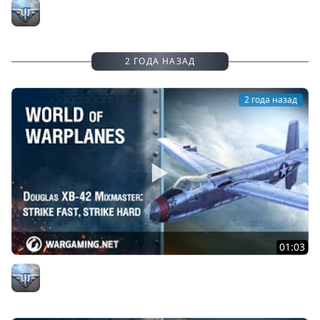
Messerschmitt Me 410 B-2: в нокаут их!
Официальный канал
2 ГОДА НАЗАД
2 года назад
01:03
Бей сильно, бей быстро: Douglas XB-42 Mixmaster
Официальный канал