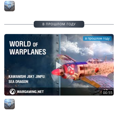
Messerschmitt Bf 109 G-6N: Ночной охотник
Официальный канал
В ПРОШЛОМ ГОДУ
в прошлом году
00:55
Kawanishi J6K1 Jinpu: морской дракон
Официальный канал