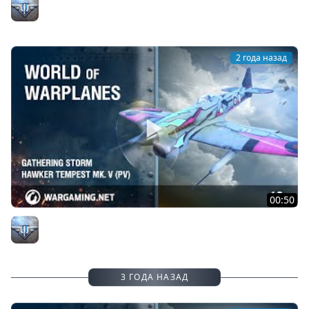
Крылья свободы: Chance-Vought XF4U-6 Corsair
Официальный канал
2 года назад
00:50
Надвигающаяся буря: Hawker Tempest Mk. V (PV)
Официальный канал
3 ГОДА НАЗАД