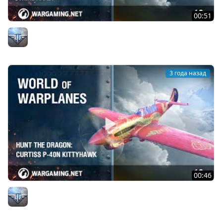
00:51
Messerschmitt Bf 109 K 6 Kurfürst: небесный князь
Официальный канал
3 года назад
00:46
Охота на дракона: Curtiss P-40N Kittyhawk
Официальный канал