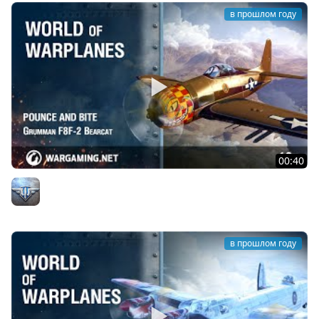
в прошлом году
00:40
Когти и клыки: Grumman F8F-2 Bearcat
Официальный канал
в прошлом году