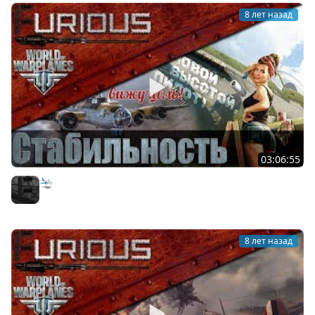
8 лет назад
03:06:55
🛬 Чё там в World of Warplanes?
Furious
8 лет назад