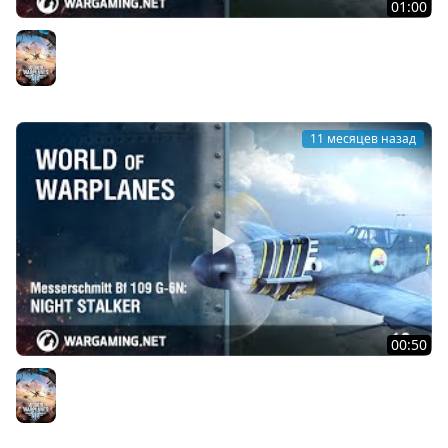
01:00
Grumman F9F-5 Panther: синий хвост, серебристые
когти
World of Warplanes
11 месяцев назад
00:50
Messerschmitt Bf 109 G-6N: Ночной охотник
World of Warplanes