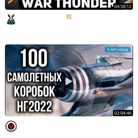
04:58:12
Танкист сел в самолёт 💥 War Thunder
Amway921
5 лет назад
02:04:46
World of Warplanes 2022. 100 Коробок или Охота на
"Свободный опыт"!
Vspishka