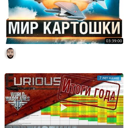
03:39:00
МИР КАРТОШКИ - Заставили играть в World of
WarPlanes
DesertoD
7 лет назад