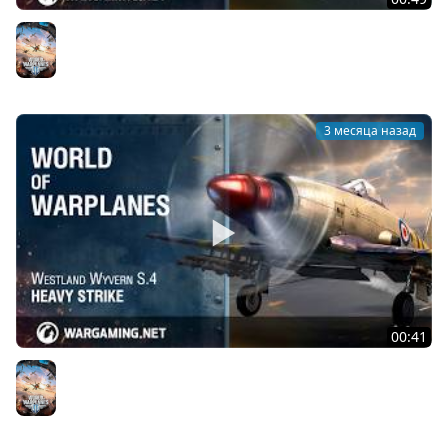
Republic F-84G Thunderjet: почувствуй гром!
World of Warplanes
3 месяца назад
00:41
Мощный удар: Westland Wyvern S.4
World of Warplanes