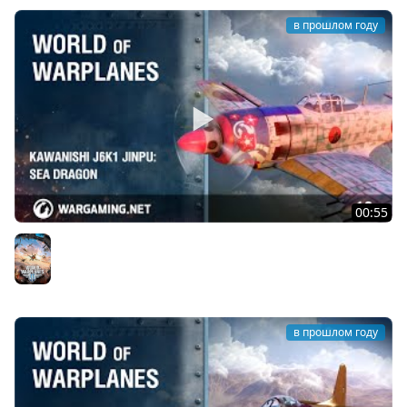
в прошлом году
00:55
Kawanishi J6K1 Jinpu: морской дракон
World of Warplanes
в прошлом году