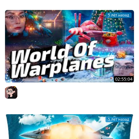
5 лет назад
02:55:04
World Of Warplanes ▪ ДА, ДА, НЕ УДИВЛЯЙТЕСЬ! ТАКИ В
САМОЛЁТАХ НОВЫЙ ГОД!
Mozol6ka (Мозолька)
5 лет назад