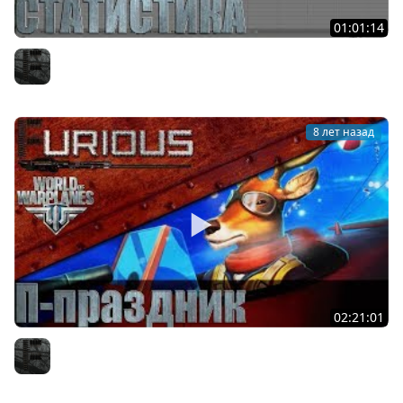
01:01:14
Статистика World of Warplanes: итоги года
Furious
8 лет назад
02:21:01
Праздник в World of Warplanes
Furious