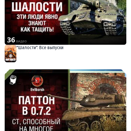
36
видео
"Шалости". Все выпуски
Мир танков