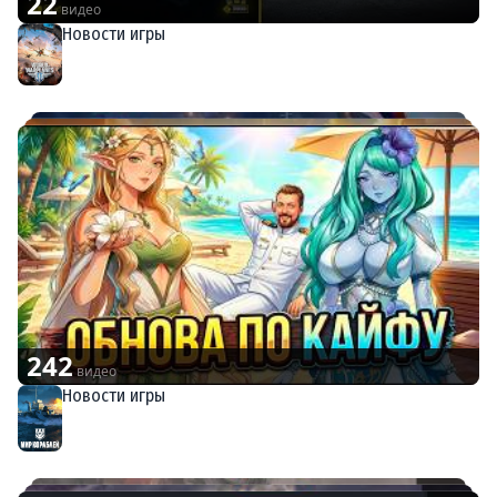
22
видео
Новости игры
World of Warplanes
242
видео
Новости игры
Мир кораблей