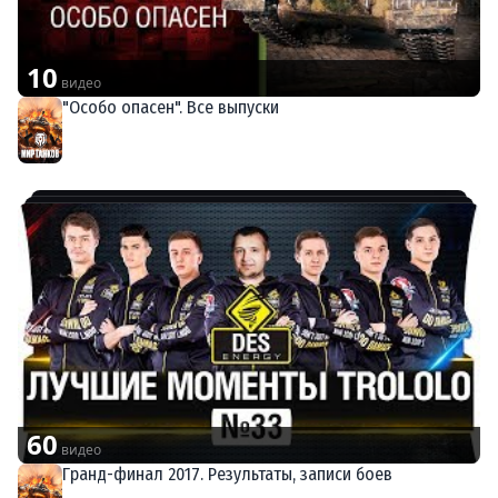
10
видео
"Особо опасен". Все выпуски
Мир танков
60
видео
Гранд-финал 2017. Результаты, записи боев
Мир танков