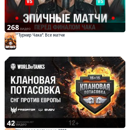
268
видео
"Турнир Чака". Все матчи
Мир танков
42
видео