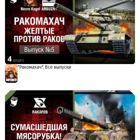
4
видео
"Ракомахач". Все выпуски
Мир танков