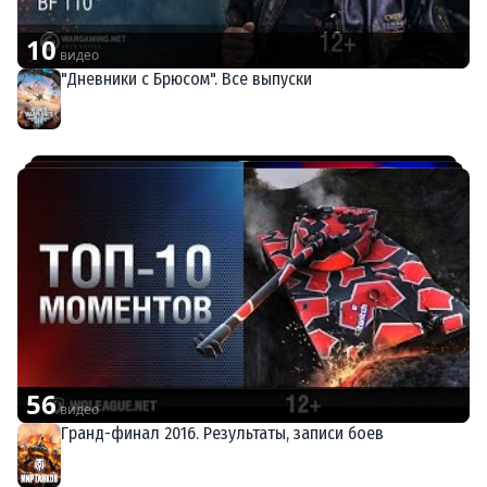
10
видео
"Дневники с Брюсом". Все выпуски
World of Warplanes
56
видео
Гранд-финал 2016. Результаты, записи боев
Мир танков