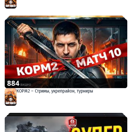
884
видео
КОРМ2 – Стримы, укрепрайон, турниры
Мир танков