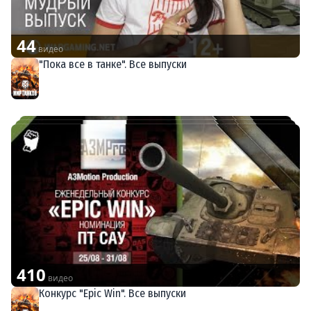
44
видео
"Пока все в танке". Все выпуски
Мир танков
410
видео
Конкурс "Epic Win". Все выпуски
Мир танков