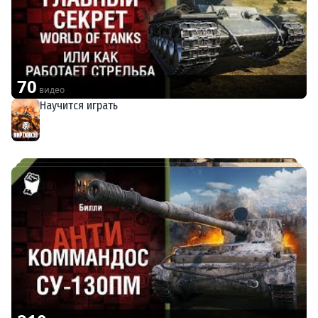
70
видео
Научится играть
Мир танков