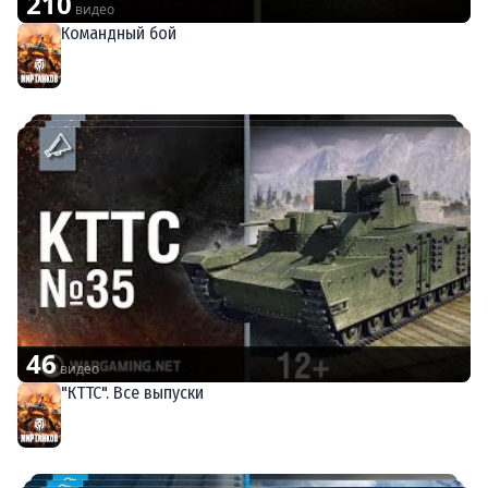
210
видео
Командный бой
Мир танков
46
видео
"КТТС". Все выпуски
Мир танков