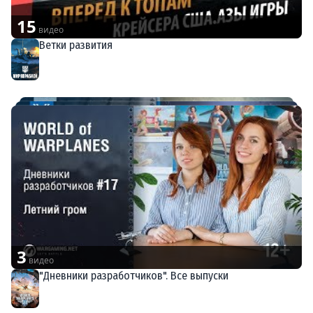
15
видео
Ветки развития
Мир кораблей
3
видео
"Дневники разработчиков". Все выпуски
World of Warplanes