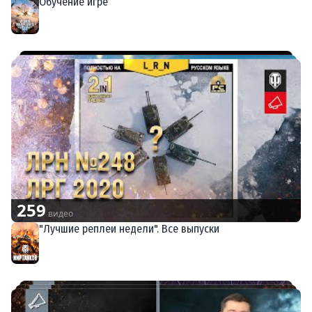
Обучение игре
World of Warplanes
259
видео
"Лучшие реплеи недели". Все выпуски
Мир танков