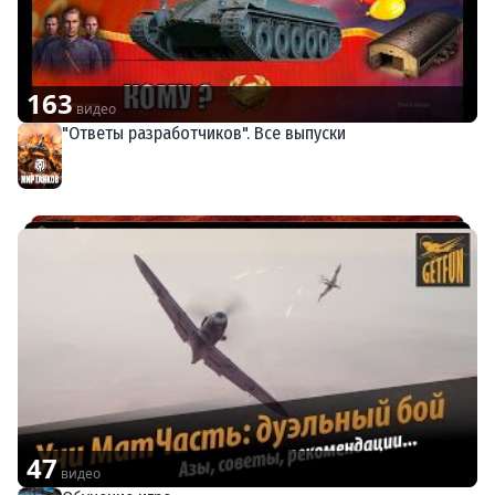
163
видео
"Ответы разработчиков". Все выпуски
Мир танков
47
видео