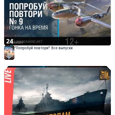
24
видео
"Попробуй повтори". Все выпуски
World of Warplanes