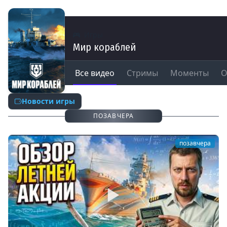
Игры
Мир кораблей
Все видео
Стримы
Моменты
О
Новости игры
ПОЗАВЧЕРА
позавчера