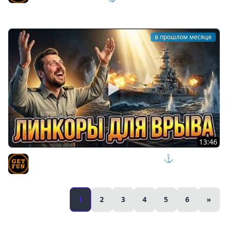
TVgetfun
в прошлом месяце
13:46
ВСТРЕЧАЕМ НОВЫЕ ПМК ЛИНКОРЫ США ⚓ ОБЗОР
Connecticut Мир Кораблей
TVgetfun
1
2
3
4
5
6
»