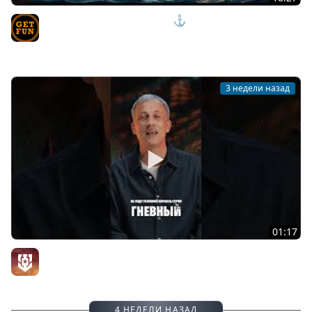
ЭТО НЕ КОРАБЛЬ, ЭТО МЕЧТА!!!⚓ОБЗОР WOTAN Мир
Кораблей
TVgetfun
3 недели назад
01:17
История появления эсминца «Гневный»
Официальный канал
4 НЕДЕЛИ НАЗАД