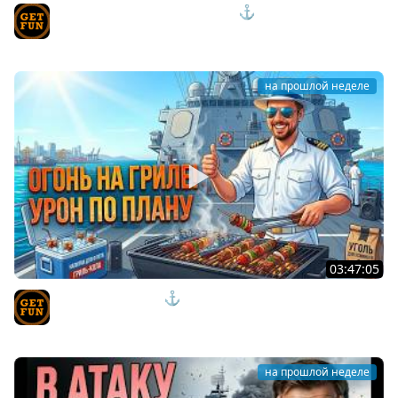
ЭТИ НОВИНКИ ВЗРЫВАЮТ МОЗГ ⚓ мир кораблей
TVgetfun
на прошлой неделе
03:47:05
КОРАБЛИ ПО ФАНУ ⚓ мир кораблей
TVgetfun
на прошлой неделе