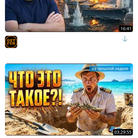
16:41
New Jersey - лучший ПМК линкор? Честный обзор ⚓
Мир Кораблей
TVgetfun
на прошлой неделе
03:29:55