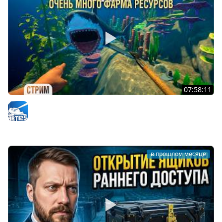
07:58:11
RAFT - Проект "ОАЗИС". Очень много фарма для нового
корабля #4
Arti25
в прошлом месяце