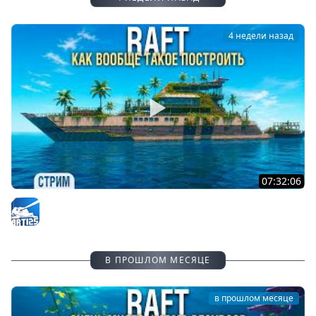
4 недели назад
07:32:06
RAFT - Этот КОРАБЛЬ жрёт все ресурсы #5
Arti25
В ПРОШЛОМ МЕСЯЦЕ
в прошлом месяце