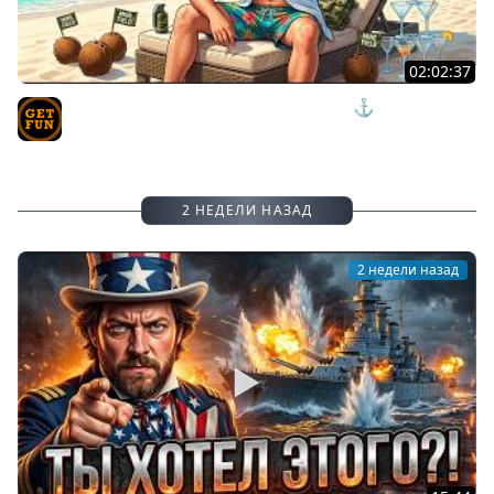
02:02:37
ПРИШЛО ВРЕМЯ ОТДЫХАТЬ И НАГИБАТЬ ⚓ мир
кораблей
TVgetfun
2 НЕДЕЛИ НАЗАД
2 недели назад