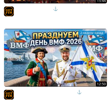
15:44
ПРОРЫВ ИЛИ ПОДРЫВ ?⚓ОБЗОР WASHINGTON Мир
Кораблей
TVgetfun
2 недели назад
12:50
ОБЗОР ПРАЗДНОВАНИЯ ДНЯ ВМФ 2026⚓ #полундра
Мир Кораблей
TVgetfun