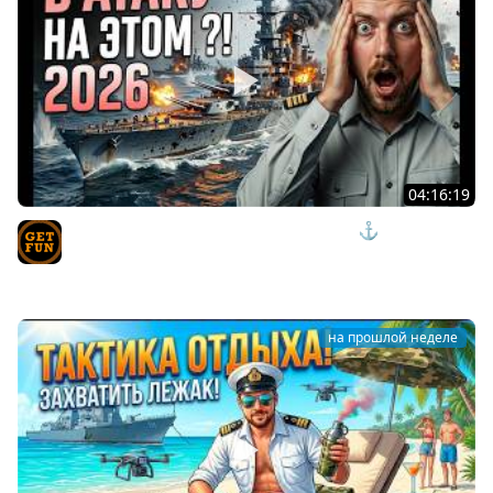
04:16:19
СКРЫТЫЕ ИМБЫ ИЛИ ИЗДЕВАТЕЛЬСТВО? ⚓ мир
кораблей
TVgetfun
на прошлой неделе