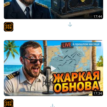
17:44
СЧИТАЮ ЦЕНУ ЗА РАННИЙ ДОСТУП ⚓ Мир Кораблей
TVgetfun
в прошлом месяце
17:34
НОВАЯ ВЕТКА / ЛЮБИМЫЕ ПРЕМЫ ВЫВОДЯТ ИЗ
ПРОДАЖИ \ ДЕНЬ ВМФ ⚓#полундра Мир Кораблей