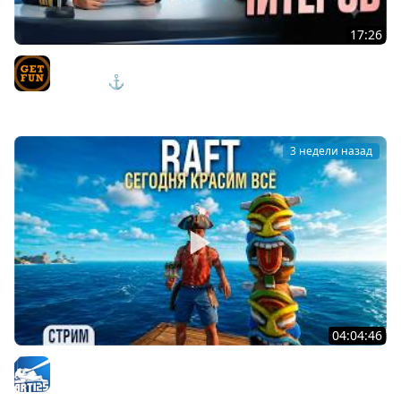
17:26
БАН ЧИТАКОВ / СЕКРЕТЫ В РАЗРАБОТКИ \ НОВЫЕ
КОРАБЛИ ⚓ #полундра Мир Кораблей
TVgetfun
3 недели назад
04:04:46
RAFT - Покраска корабля - Проект "Оазис" #8
Arti25