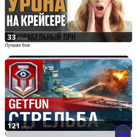
33
видео
Лучшие бои
121
видео
Советы по игре