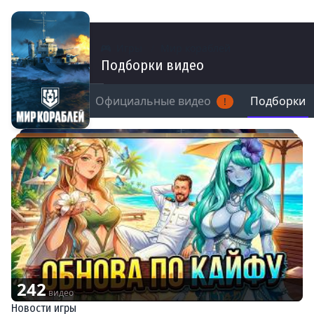
Игры
Мир кораблей
Подборки видео
мы
Моменты
Официальные видео
Подборки
!
242
видео
Новости игры