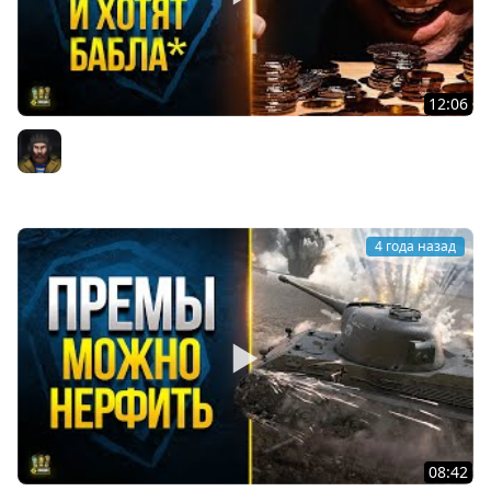
12:06
Ответы Разработчиков о ЛБЗ 3.0 - Нерфе Премов -
Планах для Мира Танков
Юша PROТанки
4 года назад
08:42