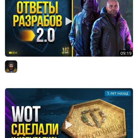
09:19
Ваши Дизы Ни На Что Не Влияют - Новые Ответы
Разработчиков
Юша PROТанки
5 лет назад