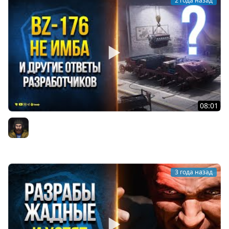
2 года назад
08:01
Почему BZ-176 не Имба - Зачем Трогали Type 5 Ka-Ri и
другие Ответы Разработчиков
Юша PROТанки
3 года назад