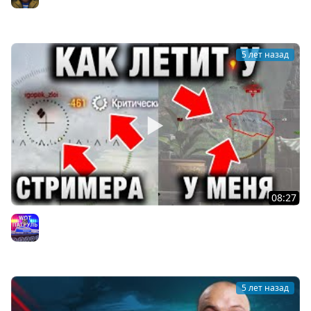
Разработчиков
Юша PROТанки
5 лет назад
08:27
ПОДКРУТКИ И ПАТЕНТ В WORLD OF TANKS - ОТВЕТЫ
РАЗРАБОТЧИКОВ И ВО ЧТО ВЕРЯТ ИГРОКИ
WoT Патруль
5 лет назад