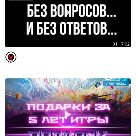
01:17:02
Читаю ответы разработчиков "Спрашивали -
Отвечаем"... Для кого это сделали?
Vspishka
7 лет назад