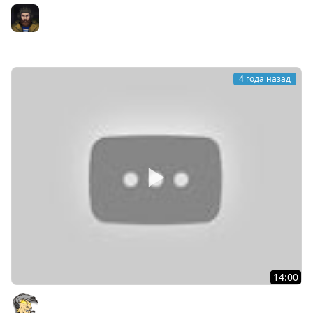
Премы Можно Нерфить - БонусКод - Ответы
Разработчиков
Юша PROТанки
4 года назад
14:00
СЮРПРИЗ СТАРЫМ ИГРОКАМ В 2023 и СУПЕР ТАНКИ 11