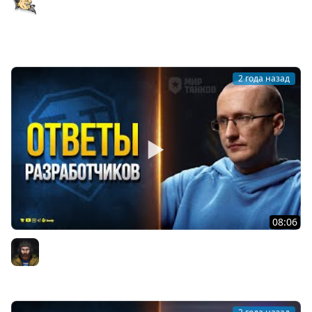
разработчиков и Новости в Мире Танков
AntiNoob
2 года назад
08:06
Ответы Разработчиков и Раздача Золота - Новости
Протанки
Юша PROТанки