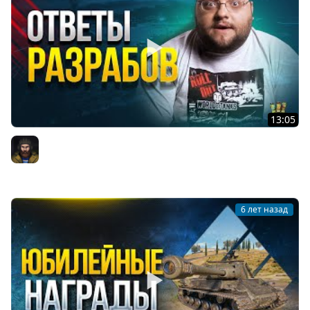
13:05
Ответы Разработчиков - Майский Марафон, Новый
Сезон ЛБЗ и др.
Юша PROТанки
6 лет назад