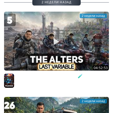
2 НЕДЕЛИ НАЗАД
2 недели назад
04:52:53
Финал. Мегажидкость в каждый дом 🧪 The Alters:
Last Variable [PC 2026] #5
Разное
2 недели назад