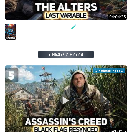
04:04:35
Янпром. Мечты сбываются 🧪 The Alters: Last Variable
[PC 2026] #3
Разное
3 НЕДЕЛИ НАЗАД
3 недели назад
04:03:55