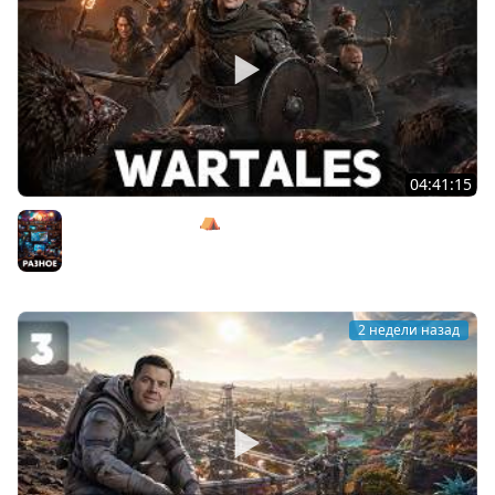
04:41:15
Крысиное логово ⛺ Wartales [PC 2021] #3
Разное
2 недели назад