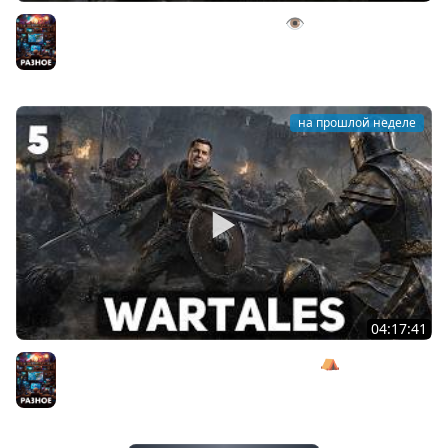
Подглядывай и стучи на соседей 👁️ Beholder [PC 2016]
Разное
на прошлой неделе
04:17:41
Получаем от инквизиторов по попкам ⛺ Wartales [PC
2021] #5
Разное