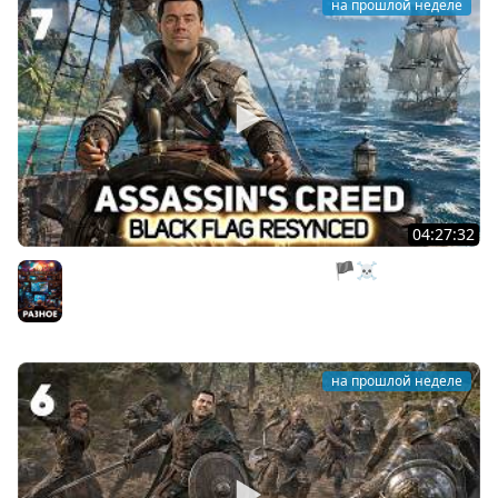
на прошлой неделе
04:27:32
Нас все предали. Пираты, тоже мне 🏴‍☠️ Assassin’s
Creed Black Flag Resynced [PC 2026] #7
Разное
на прошлой неделе