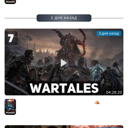
3 ДНЯ НАЗАД
3 дня назад
04:28:20
Сражаемся с Кагалом призраком Харага ⛺ Wartales
[PC 2021] #7
Разное