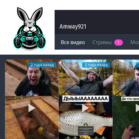
Каналы
Amway921
Все видео
Стримы
Мо
1
2 года назад
2 года назад