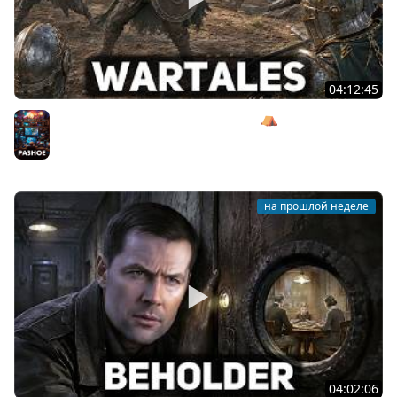
04:12:45
Прокачаем 6 уровень и им не жить ⛺ Wartales [PC
2021] #6
Разное
на прошлой неделе
04:02:06