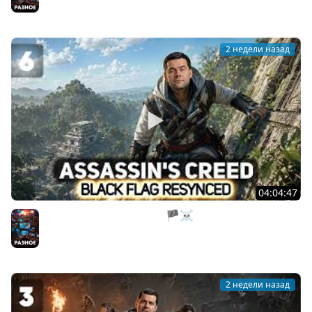
Разное
2 недели назад
04:04:47
Эдвард и секретные места 🏴‍☠️ Assassin’s Creed Black
Flag Resynced [PC 2026] #6
Разное
2 недели назад