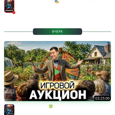
Мрачный стелс-экшен 🎭 Dishonored [PC 2012] #1
Разное
ВЧЕРА
03:25:00
ИГРОВОЙ АУКЦИОН 🍀 Во что играем в конце лета?
Разное