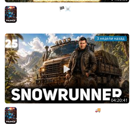
Пиратские разборки 🏴‍☠️ Assassin’s Creed Black Flag
Resynced [PC 2026] #5
Разное
3 недели назад
04:20:41
Тянем мексиканский тягач под музыку 🚚 SnowRunner
[PC 2020] #25
Разное