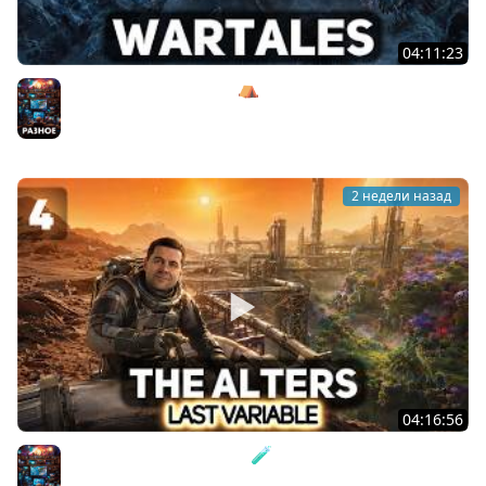
04:11:23
Главный босс Тилтрена ⛺ Wartales [PC 2021] #4
Разное
2 недели назад
04:16:56
Почему Яны сходят с ума 🧪 The Alters: Last Variable
[PC 2026] #4