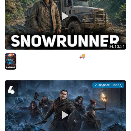
04:10:51
Гоняем Mercer R230 под музыку 🚚 SnowRunner [PC
2020] #26
Разное
2 недели назад