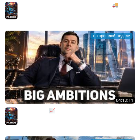
Безумная деревянная операция под музыку 🚚
SnowRunner [PC 2020] #27
Разное
на прошлой неделе
04:12:11
За деньги - Да 📈 Big Ambitions [PC 2023]
Разное