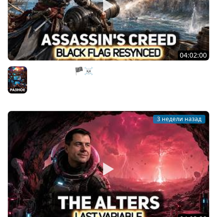
04:02:00
Атакуем форт 🏴‍☠️ Assassin’s Creed Black Flag
Resynced [PC 2026] #4
Разное
3 недели назад