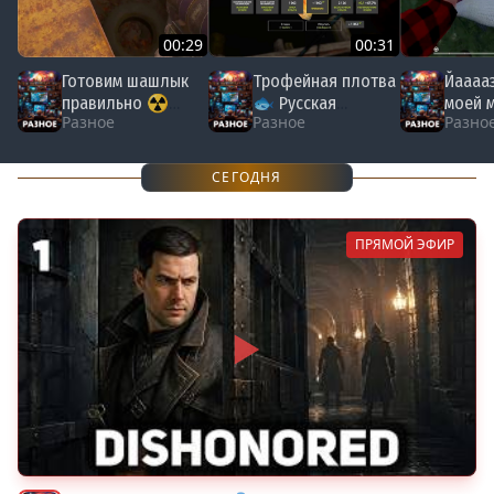
00:29
00:31
Готовим шашлык
Трофейная плотва
Йааааз
правильно ☢️
🐟 Русская
моей 
Разное
Разное
Разно
S.T.A.L.K.E.R. 2: Heart
Рыбалка 4 #рыба
Трофе
of Chornobyl
#рыбалка #fishing
Русска
#сталкер #stalker
#плотва
#рыба
СЕГОДНЯ
#fishi
ПРЯМОЙ ЭФИР