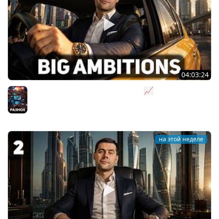
04:03:24
Я бизнесмен. Такси - это для души 📈 Big Ambitions
[PC 2023] #3
Разное
на этой неделе