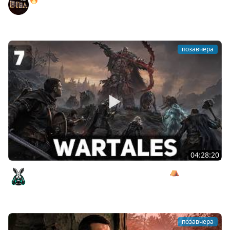
АВТОМОБИЛЯ!
BEOWULF422
позавчера
04:28:20
Сражаемся с Кагалом призраком Харага ⛺ Wartales
[PC 2021] #7
Amway921
позавчера