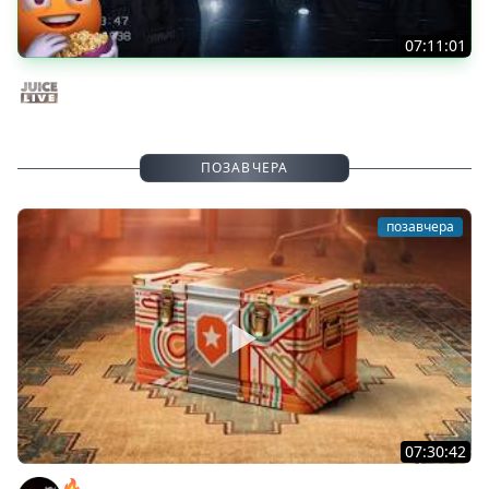
07:11:01
Общение | Shift at Midnight | Cтрим от 27/07/2026
Juice Live
ПОЗАВЧЕРА
позавчера
07:30:42
🔥ОТБЕРИ У БИБЫ КОРОБКИ! ● РОЗЫГРЫШ