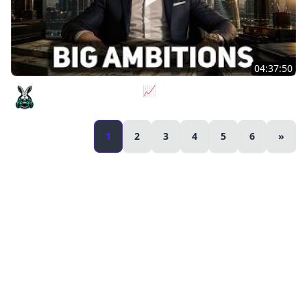
04:37:50
Не на дядю, а на себя 📈 Big Ambitions [PC 2023] #2
Amway921
1
2
3
4
5
6
»