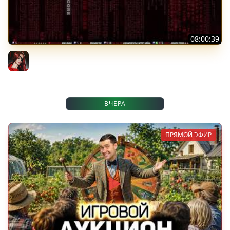
08:00:39
[СТРИМ] БОДРАЯ ПЯТНИЦА С BRM | БШБ-ШНЫЕ НОВОСТИ
| GEARS OF WAR: E-DAY | GOTHIC 1 REMAKE | 07.08.26
BRM
ВЧЕРА
ПРЯМОЙ ЭФИР