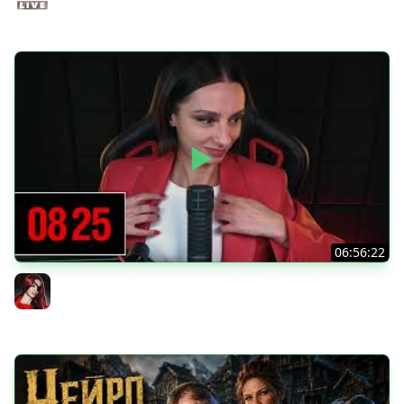
Juice Live
06:56:22
[СТРИМ] БОДРЫЙ ЧЕТВЕРГ С BRM | DOOMSDAY: LAST
SURVIVORS & DOOMSDAY: LAST SURVIVORS | 06.08.26
BRM