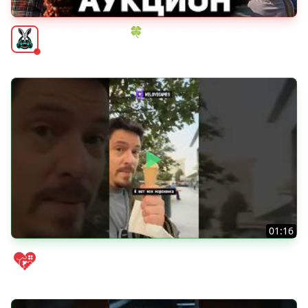
ИГРОВОЙ АУКЦИОН 🍀 Во что играем в конце лета?
Amway921
01:16
Насыщенная велопрогулка #welovegames
WELOVEGAMES