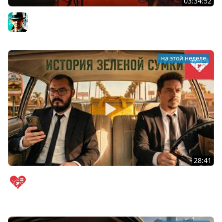
03:34:52
Восхождение ★ The Ascent
Gleborg
на этой неделе
28:41
Провели рабочую смену водителем-курьером.
WELOVEGAMES
WELOVEGAMES