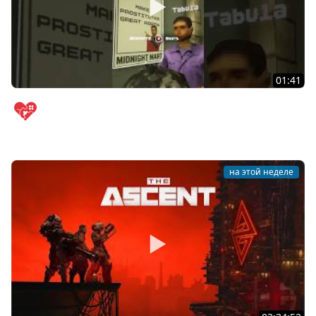
01:41
Стримерская ночная смена в супермаркете
#shiftatmidnight
WELOVEGAMES
на этой неделе