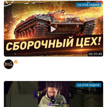
на этой неделе
06:35:49
🔥ТУТ ЗОЛОТО БЕЗ ДОНАТА! ● РОЗЫГРЫШ
АВТОМОБИЛЯ!
BEOWULF422
на этой неделе