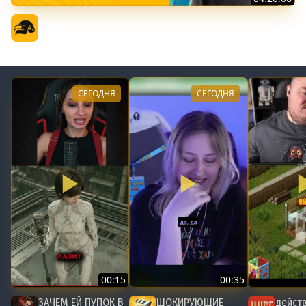
PGS 7 - Стадия Выживания
Официальный канал
СЕГОДНЯ
СЕГОДНЯ
00:15
00:35
ЗАЧЕМ ЕЙ ПУПОК В
ШОКИРУЮЩИЕ
действ