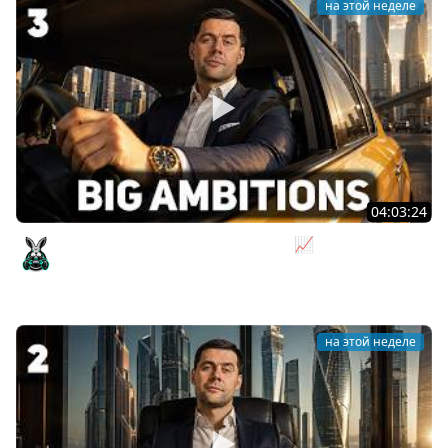
на этой неделе
04:03:24
Я бизнесмен. Такси - это для души 📈 Big Ambitions
[PC 2023] #3
Amway921
на этой неделе