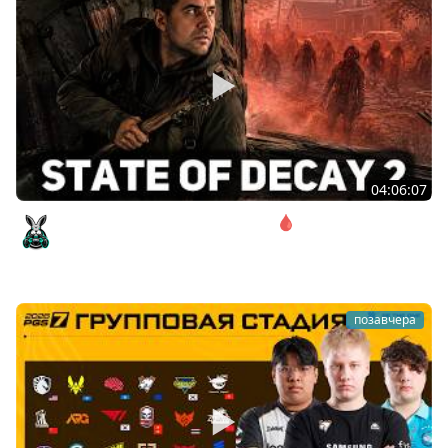
04:06:07
Соло. Сложность запредельная 🩸 State of Decay 2
[PC 2018]
Amway921
позавчера