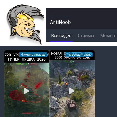
Каналы
AntiNoob
Все видео
Стримы
Момен
4 месяца назад
4 месяца назад