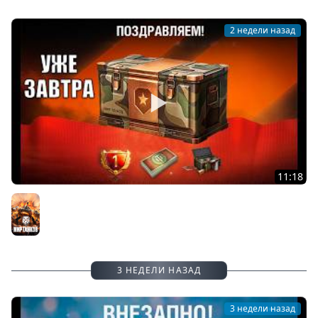
2 недели назад
11:18
Завтра все Старые Игроки Обалдеют, Зайдя в Игру Мир
Танков! Боны и контейнеры в награду и ДР МТ!
Мир танков
3 НЕДЕЛИ НАЗАД
3 недели назад