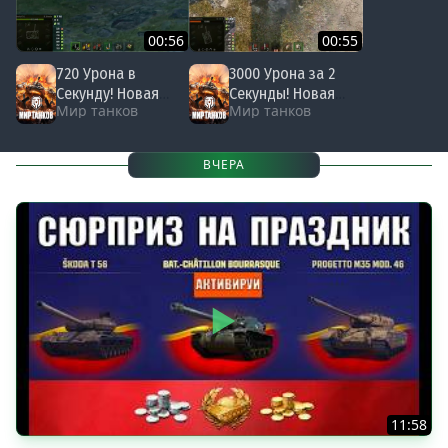
00:56
00:55
720 Урона в
3000 Урона за 2
Секунду! Новая
Секунды! Новая
Мир танков
Мир танков
Гипер Пушка! Весь
САУ жестко Меняет
Барабан за 1сек в
правила в Мир
Мире Танков!
Танков!
ВЧЕРА
#миртанков #wot
#миртанков #wot
#танки
#танки
11:58