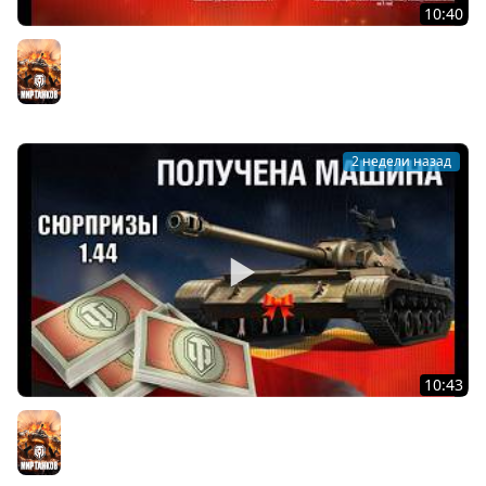
10:40
Важный Подарок всем Старым игрокам! Не пропусти
его в ангаре и Новости Мира Танков!
Мир танков
2 недели назад
10:43
Все Награды Нового Патча и Обновление Бонового
магазина ГК! Сюрпризы к ДР в Мире Танков
Мир танков