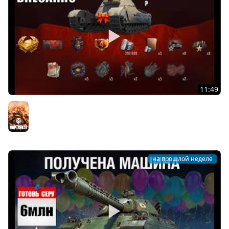
11:49
Новый Прем 8лвл в награду!? Танк за Свободку в
Боновом магазине Мира Танков ГК и новости МТ!
Мир танков
на прошлой неделе