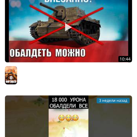
10:44
Повезло Владельцам Старых танков? Старички Мира
Танков Обалдели от такого Сюрприза в игре!
Мир танков
3 недели назад