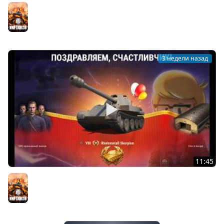
Танк в Подарок игрокам? Боны в Награду и другие
Сюрпризы в Мире Танков к Празднику!
Мир танков
3 недели назад
11:45
Радость Честным Игрокам! Впервые за 7 Лет! Замены
Имб за Серебро и Новости в Мире Танков!
Мир танков