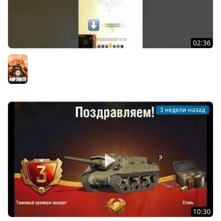
02:36
Обалдели все! Это 18.000 Урона от Нового Чемпиона
Мира Танков! #wot #миртанков
Мир танков
3 недели назад
10:30