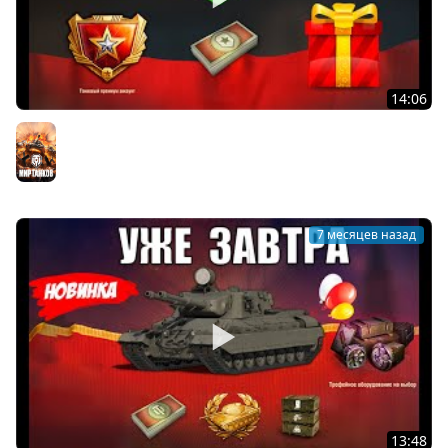
14:06
Завтра Обалдеем Зайдя в игру! Получи Все Бонусы и
Подарки! Ребаланс БП и Марафон 2026!
Мир танков
7 месяцев назад
13:48