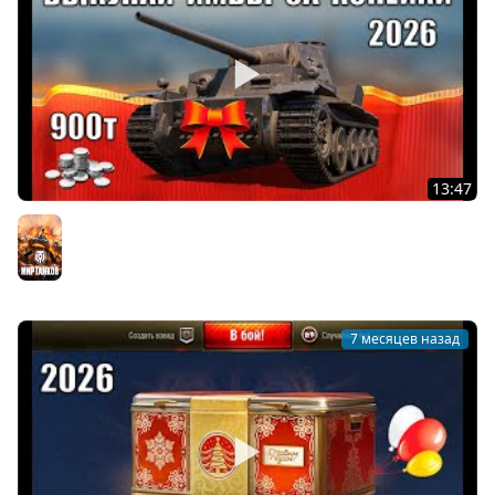
13:47
Повезло если есть 900т Серы на ИМБУ! Новые Танки За
Боны 2026 и Лучшие Танки по статке в Мире Танков
Мир танков
7 месяцев назад