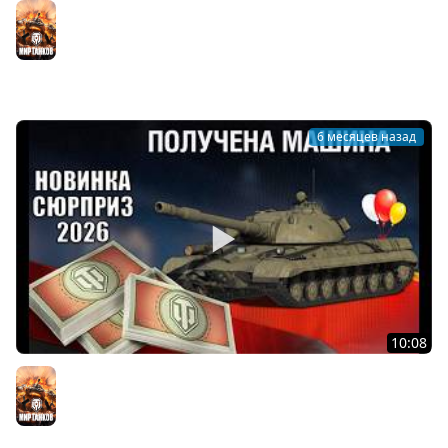
Не Пропусти Начисление Наград, Купоны на 500 Бон гк
и Новинка СССР за Боны уже Удивила в Мире Танков
Мир танков
6 месяцев назад
10:08
Первая Новинка За Боны 2026! Срочно готовим Боны и
Дни Према на Главный Сюрприз в Мире Танков!
Мир танков