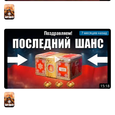
Уже Завтра! Боны и Прем Танк в Награду игрокам!
Новые Бонусы и Новости Мира Танков
Мир танков
7 месяцев назад
15:18
Это Последний Шанс! Срочно Открываем Контейнеры и
Забираем все Награды в Мире Танков!
Мир танков