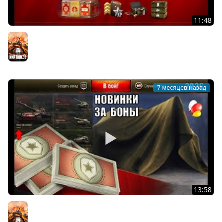
11:48
Успей Включить и Забрать ВСЕ награды Января в Мире
Танков! Новости и Бонусы 2026
Мир танков
7 месяцев назад
13:58
Обновление Бонового Магазина гк и Новые Танки за
Боны 2026! Радость Старым Игрокам Мира Танков!