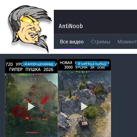
Каналы
AntiNoob
Все видео
Стримы
Момен
4 месяца назад
4 месяца назад