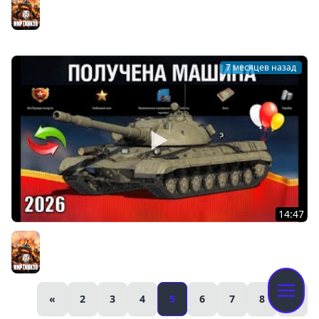
Забрать Все Бонусы НГ 2026 и Лучшие Танки!
Мир танков
7 месяцев назад
14:47
Впервые в 2026! Новая ИМБА СССР за БОНЫ и ДНИ
ПРЕМА! Повезло, если накопил в Мире Танков!
Мир танков
«
2
3
4
5
6
7
8
»