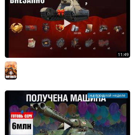
11:49
Новый Прем 8лвл в награду!? Танк за Свободку в
Боновом магазине Мира Танков ГК и новости МТ!
Мир танков
на прошлой неделе