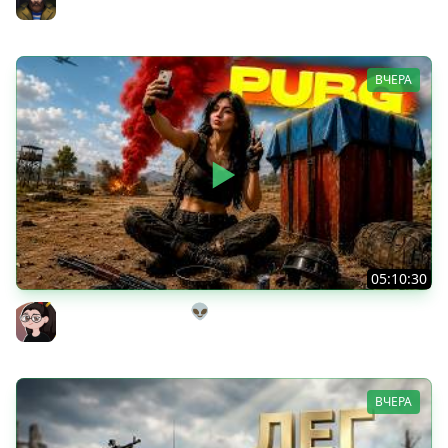
Юша PROТанки
ВЧЕРА
05:10:30
Танкисты на выгуле👽
Mozol6ka (Мозолька)
ВЧЕРА