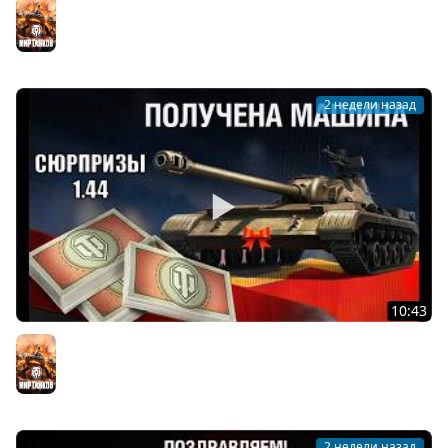
Важный Подарок всем Старым игрокам! Не пропусти
его в ангаре и Новости Мира Танков!
Мир танков
2 недели назад
10:43
Все Награды Нового Патча и Обновление Бонового
магазина ГК! Сюрпризы к ДР в Мире Танков
Мир танков
2 недели назад