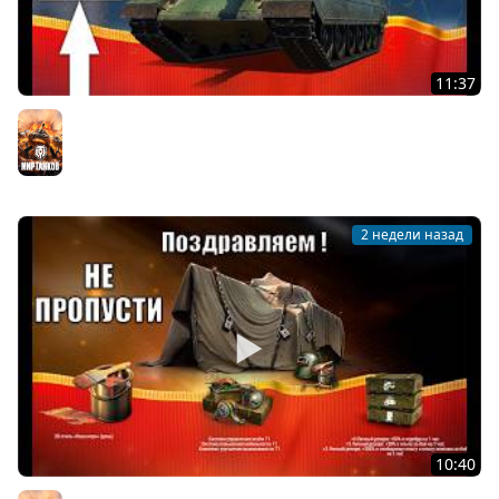
11:37
Новый Царь танков За 6млн серебра и Контейнеры в
Награду на День Рождения Мира Танков!
Мир танков
2 недели назад
10:40