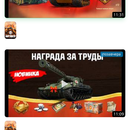
11:31
Обалдеть что выпало! 300+ Контейнеров День
Рождения Мир Танков!
Мир танков
позавчера
11:09
Новый танк за Боны! Прем 8лвл за прогресс!
Контейнеры в Подарок на День Рождения и др в Мире