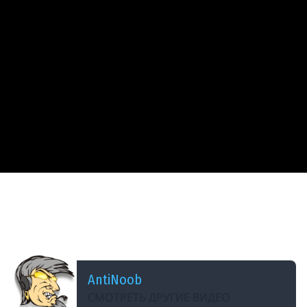
ДОБАВЛЕНО: 3 МЕСЯЦА НАЗАД
Впервые за Всю Историю Танков! 3к Бон и
Голда в Награду! Прем Арта и БП в Мире
Танков!
AntiNoob
СМОТРЕТЬ ДРУГИЕ ВИДЕО