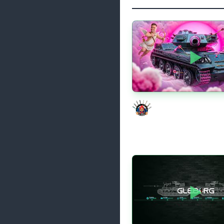
Моя Любимая ПТ-10 
Evil GrannY