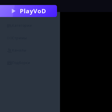
PlayVoD
Категории
Стримы
Каналы
Подборки