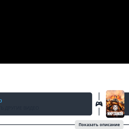
АЗАД
ь Серебро и Боны к Новому Патчу! Игроки об
b
Ь ДРУГИЕ ВИДЕО
Показать описание