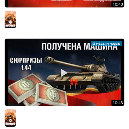
10:40
Важный Подарок всем Старым игрокам! Не пропусти
его в ангаре и Новости Мира Танков!
Мир танков
2 недели назад
10:43
Все Награды Нового Патча и Обновление Бонового
магазина ГК! Сюрпризы к ДР в Мире Танков
Мир танков