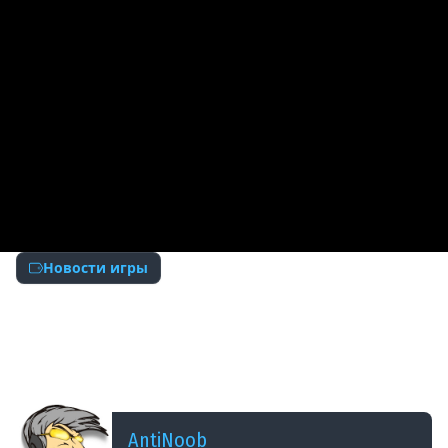
Новости игры
ДОБАВЛЕНО: 2 МЕСЯЦА НАЗАД
Обязательно Включи Эти Награды в Новом
патче 1.43! Забери все бонусы и подарки в
Мире Танков!
AntiNoob