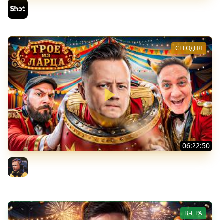
АСУ-85 — Советская Е 25 из Коробок!
Sh0tnik
СЕГОДНЯ
06:22:50
Трое из Ларца ★ С ДР НАША ИГРА
@ElComentanteOfficial @Kop3uHbl4
Inspirer
ВЧЕРА