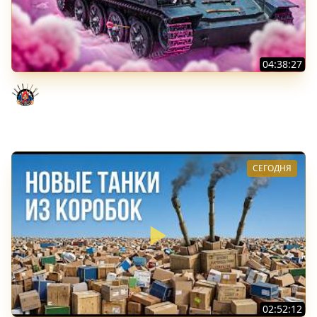
04:38:27
Моя Любимая ПТ-10 - TORNADE
Evil GrannY
СЕГОДНЯ
02:52:12