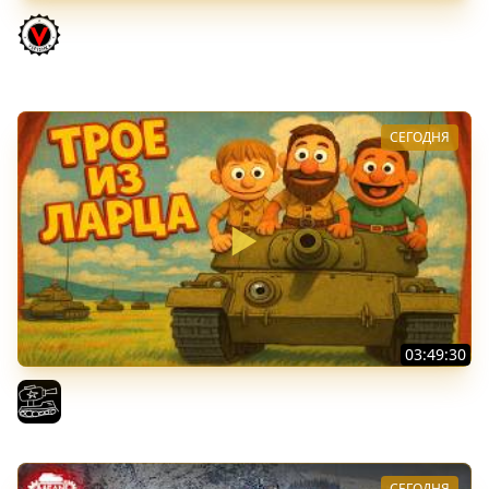
ТРИ НОВЫХ ТАНКА ИЗ КОРОБОК: Русский АЗУ, Китаец ТТ
и Мерк М6
Vspishka
СЕГОДНЯ
03:49:30
ТРОЕ ИЗ ЛАРЦА! Впервые в этом августе! (Мир Танков)
El COMENTANTE
СЕГОДНЯ