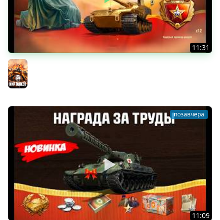
11:31
Обалдеть что выпало! 300+ Контейнеров День
Рождения Мир Танков!
Мир танков
позавчера
11:09