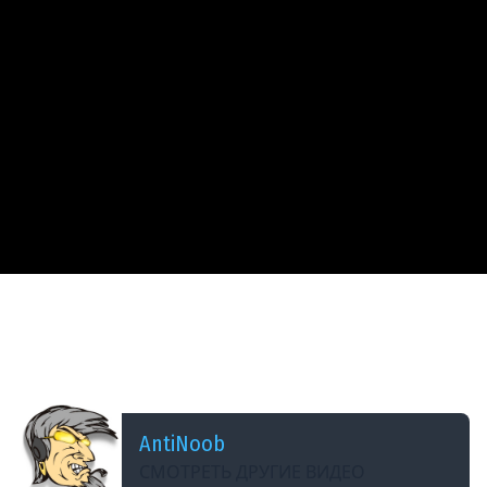
ДОБАВЛЕНО: 4 МЕСЯЦА НАЗАД
3000 Урона за 2 Секунды! Новая САУ жестко
Меняет правила в Мир Танков! #миртанков
#wot #танки
AntiNoob
СМОТРЕТЬ ДРУГИЕ ВИДЕО