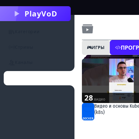
PlayVoD
Подборки
Категории
ПРОГ
Стримы
ИГРЫ
Каналы
Подборки
28
видео
Видео и основы Kube
(k8s)
Docker