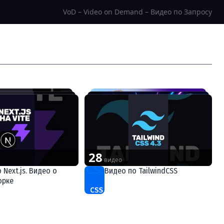
VoD – Video on Demand – Видео по Запросу
28
видео
 Next.js. Видео о
Видео по TailwindCSS
CSS
орке