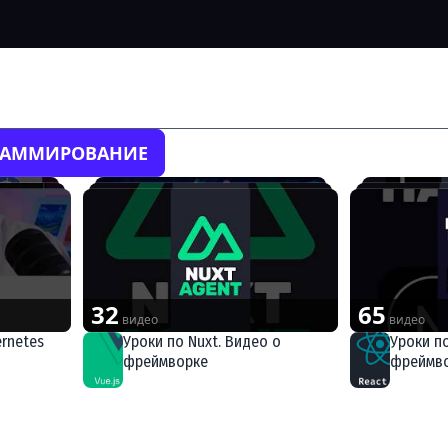
 видео
РАММИРОВАНИЕ
32
65
видео
видео
rnetes
Уроки по Nuxt. Видео о
Уроки по
фреймворке
фреймв
Vue.js
React