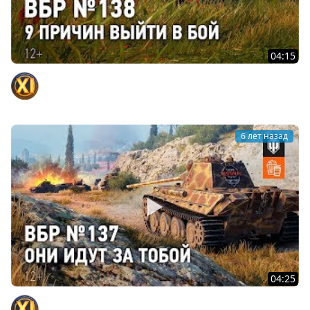
04:15
ВБР №138 - Девять причин выйти в бой
Официальный канал
6 лет назад
04:25
ВБР №137 - ОНИ идут за тобой