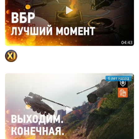
04:43
ВБР №142 Лучший момент
Официальный канал
6 лет назад