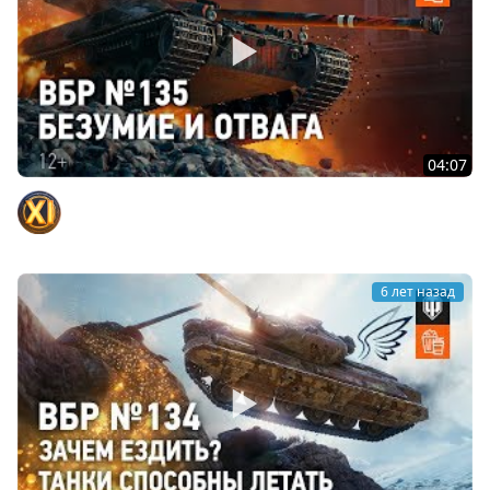
04:07
ВБР №135 - Безумие и отвага
Официальный канал
6 лет назад