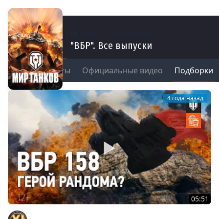
Игры
Мир танков
"ВБР". Все выпуски
ы
Моменты
Официальные видео
Подборки
13
4 года назад
05:51
ВБР №158 - Герой рандома?