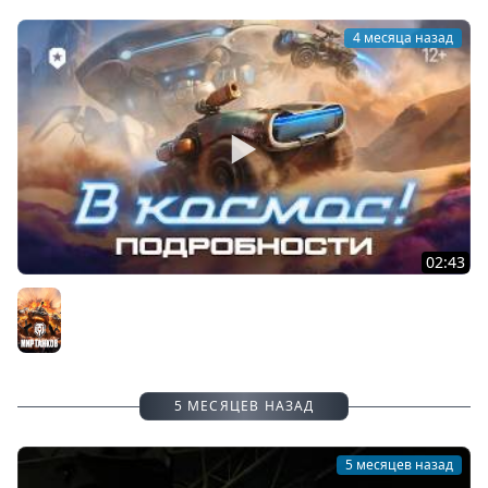
4 месяца назад
02:43
Ключ на старт! Игровое событие «В космос!» | Мир
танков
Мир танков
5 МЕСЯЦЕВ НАЗАД
5 месяцев назад