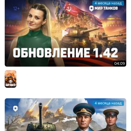
4 месяца назад
04:09
Танковые новости: Обновление 1.42 «Торжество
Победы»
Мир танков
4 месяца назад