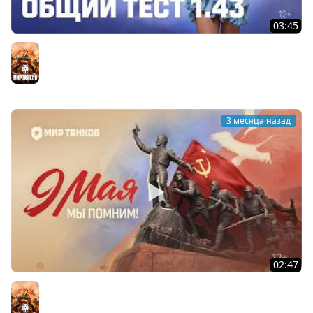
03:45
Общий тест 1.43. Боевой пропуск, изменения на картах,
«Натиск» и многое другое!
Мир танков
3 месяца назад
02:47
Великая Победа в наших сердцах! | Мир танков
Мир танков