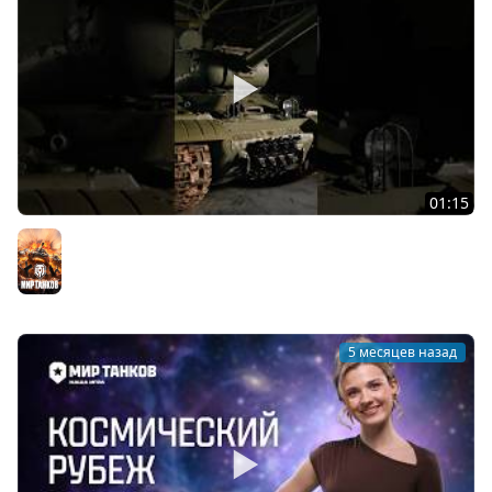
01:15
История разработки танка ИС-2 #миртанков #танки
#tanks #история #is2 #ИС2 #shorts #вов
Мир танков
5 месяцев назад