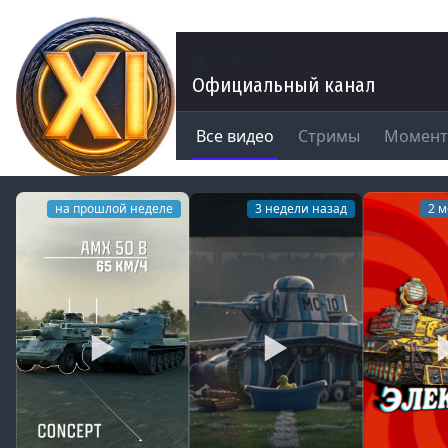
Каналы
Официальный канал
Все видео
Стримы
Момен
на прошлой неделе
3 недели назад
2 м