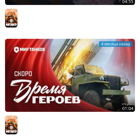
04:55
Танковые новости: Общий тест 1.42, «Время героев»,
«Катюша», интерактивный музей, сборочный цех
Мир танков
4 месяца назад
01:04
ВРЕМЯ ГЕРОЕВ! Анонс | Мир танков
Мир танков