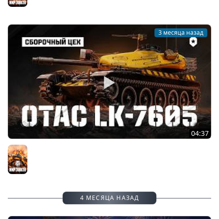
3 месяца назад
04:37
OTAC LK-7605. Первый средний танк Сборочного цеха |
Мир танков
Мир танков
4 МЕСЯЦА НАЗАД