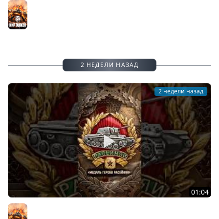
День рождения «Мира танков»: все подробности
Мир танков
2 НЕДЕЛИ НАЗАД
2 недели назад
01:04
Редчайшая награда в Мире танков! #танки #миртанков
#tanks #история #награда #history #ww2 #вов