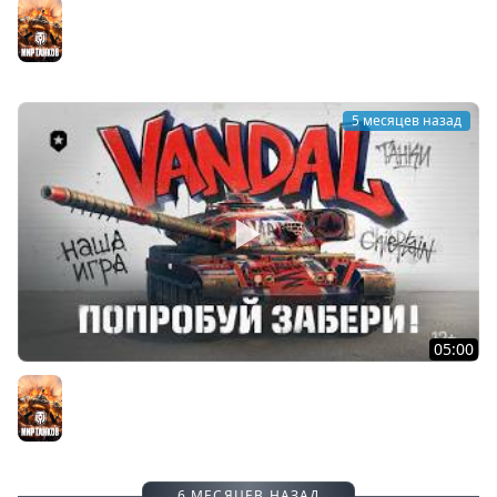
Проект ОРБИТА. Всё про второй сезон! | Мир танков
Мир танков
5 месяцев назад
05:00
Chieftain? - Нет, Vandal! | Новый боевик от Мира
танков
Мир танков
6 МЕСЯЦЕВ НАЗАД