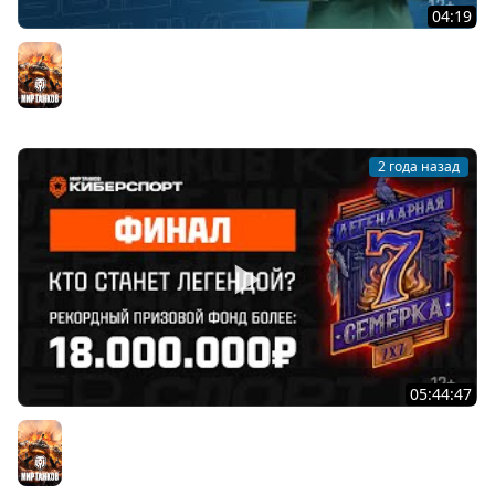
04:19
Танковые новости с Кариной: Обновление 1.26, День
Победы, Время героев
Мир танков
2 года назад
05:44:47
«Легендарная семёрка: Пламя судьбы». Финал. День 2
| Мир танков
Мир танков