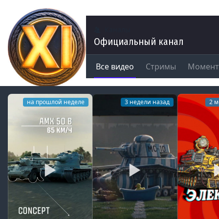
Каналы
Официальный канал
Все видео
Стримы
Момен
на прошлой неделе
3 недели назад
2 м