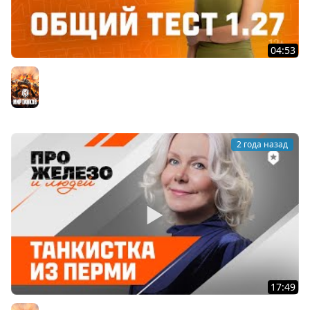
04:53
Танковые новости с Кариной: Общий тест 1.27, Ранний
доступ, Подписка
Мир танков
2 года назад
17:49
Про железо и людей: танкистка из Перми | Мир танков