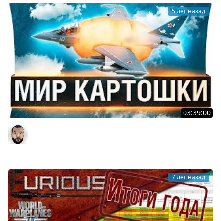
5 лет назад
03:39:00
МИР КАРТОШКИ - Заставили играть в World of
WarPlanes
DesertoD
7 лет назад