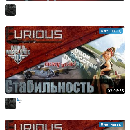
Праздник в World of Warplanes
Furious
8 лет назад
03:06:55
🛬 Чё там в World of Warplanes?
Furious
8 лет назад