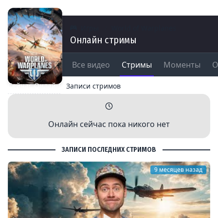
Игры
World of Warplanes
Онлайн стримы
Все видео
Стримы
Моменты
О
Сейчас Онлайн
Записи стримов
Онлайн сейчас пока никого нет
ЗАПИСИ ПОСЛЕДНИХ СТРИМОВ
9 месяцев назад