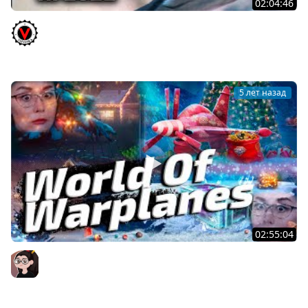
02:04:46
World of Warplanes 2022. 100 Коробок или Охота на
"Свободный опыт"!
Vspishka
5 лет назад
02:55:04
World Of Warplanes ▪ ДА, ДА, НЕ УДИВЛЯЙТЕСЬ! ТАКИ В
САМОЛЁТАХ НОВЫЙ ГОД!
Mozol6ka (Мозолька)