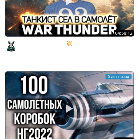
04:58:12
Танкист сел в самолёт 💥 War Thunder
Amway921
5 лет назад