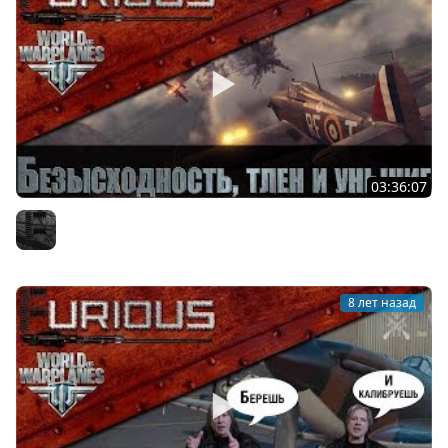
03:36:07
Безысходность, тлен и уныние в World of Warplanes
Furious
8 лет назад