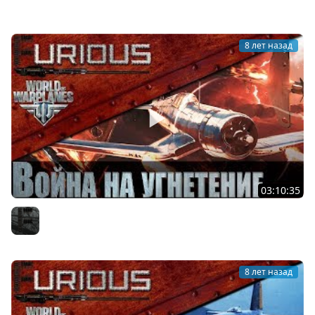
Официальный канал
8 лет назад
03:10:35
Война на угнетение в World of Warplanes
Furious
8 лет назад