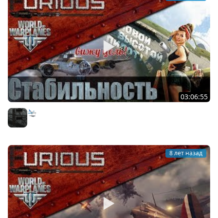
03:06:55
🛬 Чё там в World of Warplanes?
Furious
8 лет назад