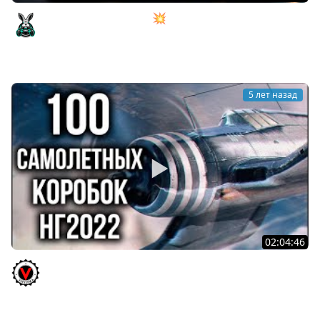
Танкист сел в самолёт 💥 War Thunder
Amway921
5 лет назад
02:04:46
World of Warplanes 2022. 100 Коробок или Охота на
"Свободный опыт"!
Vspishka