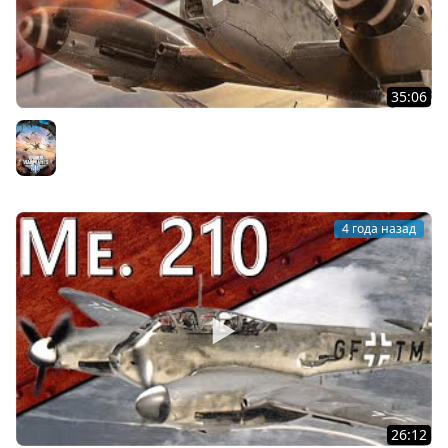
35:06
Только История: истребитель Messerschmitt Me.410
Hornisse
World of Warplanes
4 года назад
26:12