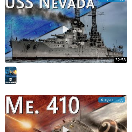
32:58
Только История: линкор USS Nevada (На английском)
Мир кораблей
4 года назад