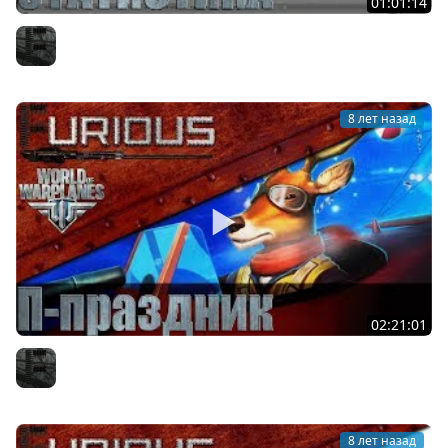
01:01:14
Статистика World of Warplanes: итоги года
Furious
8 лет назад
02:21:01
Праздник в World of Warplanes
Furious
8 лет назад