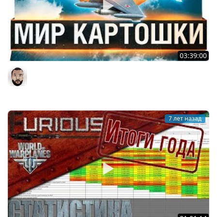
03:39:00
МИР КАРТОШКИ - Заставили играть в World of
WarPlanes
DesertoD
7 лет назад