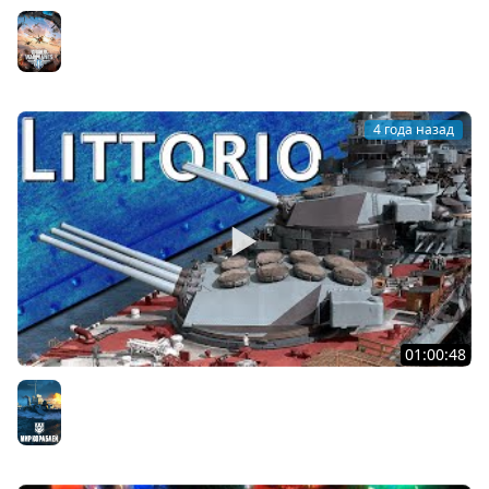
Только История: Messerschmitt Me.210
World of Warplanes
4 года назад
01:00:48
Только История: линкоры типа Littorio
Мир кораблей