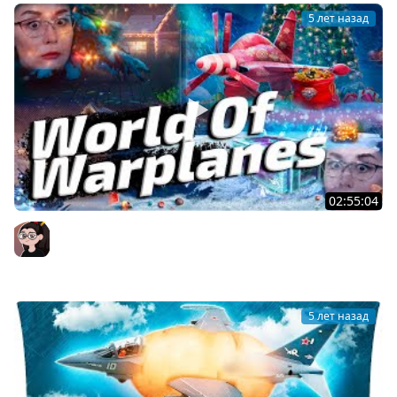
5 лет назад
02:55:04
World Of Warplanes ▪ ДА, ДА, НЕ УДИВЛЯЙТЕСЬ! ТАКИ В
САМОЛЁТАХ НОВЫЙ ГОД!
Mozol6ka (Мозолька)
5 лет назад