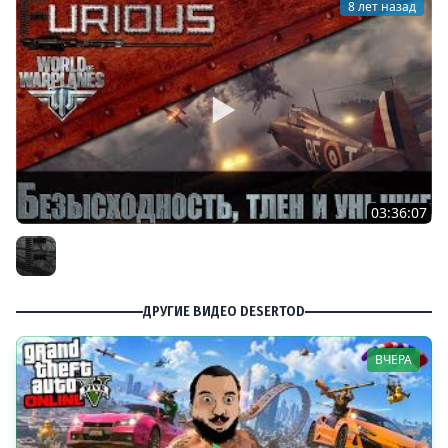
8 лет назад
03:36:07
Безысходность, тлен и уныние в World of Warplanes
Furious
ДРУГИЕ ВИДЕО DESERTOD
ВЧЕРА