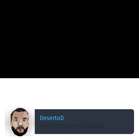
ДОБАВЛЕНО: 5 ЛЕТ НАЗАД
МИР КАРТОШКИ - Заставили играть в World of
WarPlanes
DesertoD
СМОТРЕТЬ ДРУГИЕ ВИДЕО