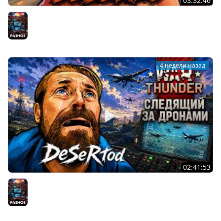
03:32:46
ГОРЯЧИЕ ДЕВОЧКИ - ПЕФ Online
Разное
4 недели назад
02:41:53
ПЕХОТА и ДРОНЫ в War Thunder - Что нового
Разное