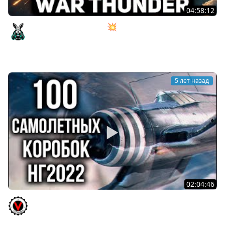
04:58:12
Танкист сел в самолёт 💥 War Thunder
Amway921
5 лет назад
02:04:46
World of Warplanes 2022. 100 Коробок или Охота на
"Свободный опыт"!
Vspishka