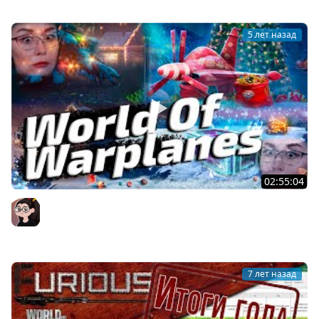
5 лет назад
02:55:04
World Of Warplanes ▪ ДА, ДА, НЕ УДИВЛЯЙТЕСЬ! ТАКИ В
САМОЛЁТАХ НОВЫЙ ГОД!
Mozol6ka (Мозолька)
7 лет назад