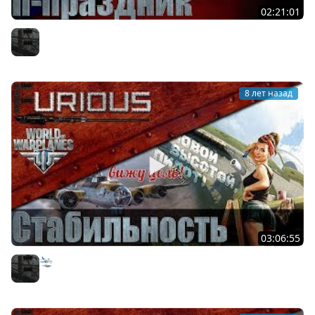
02:21:01
Праздник в World of Warplanes
Furious
8 лет назад
03:06:55
🛬 Чё там в World of Warplanes?
Furious