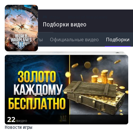
Игры
World of Warplanes
Подборки видео
тримы
Моменты
Официальные видео
Подборки
22
видео
Новости игры