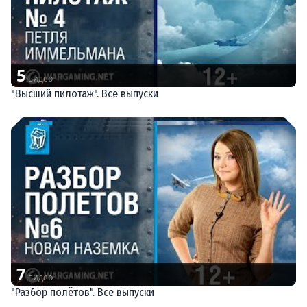
5
видео
"Высший пилотаж". Все выпуски
7
видео
"Разбор полётов". Все выпуски