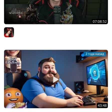
07:08:52
[СТРИМ] НЕДАРОМ ОН ИЗБРАН САМОЮ СУДЬБОЙ | BLACK
MYTH: WUKONG C BRM | ЧАСТЬ 1 | 20.08.2024
BRM
2 года назад
43:48