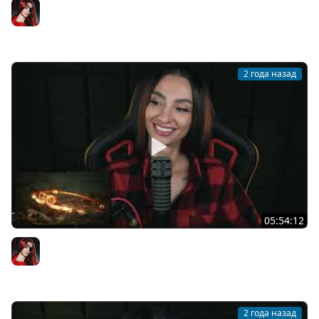
[СТРИМ] АУКЦИОН ЧАТ-ЗАКОН | ПРОДОЛЖЕНИЕ BLACK
MYTH: WUKONG | ДАЛЕЕ GOOSE GOOSE DUCK | 23.08.2024
BRM
2 года назад
05:54:12
[СТРИМ] МНЕНИЕ ОБ ИГРЕ В !TG | BLACK MYTH: WUKONG C
BRM | ЧАСТЬ 3 | 22.08.2024
BRM
2 года назад