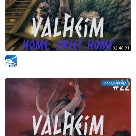
02:48:31
Valheim | Делаем новую печную | #23
Arti25
2 года назад