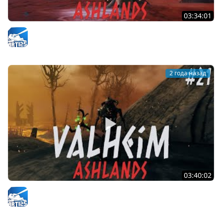
03:34:01
Valheim | Исследуем Пепельные Земли | #22
Arti25
2 года назад
03:40:02
Valheim | В Пепельные Земли | #21
Arti25