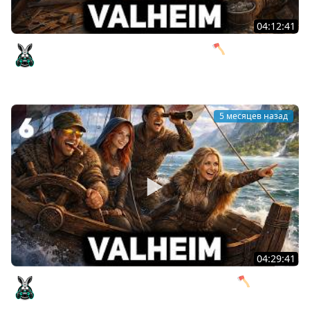
04:12:41
Доверили девушке постройку замка 🪓 Valheim [PC
2021] #7
Amway921
5 месяцев назад
04:29:41
Ищем идеальное место для нового дома 🪓 Valheim
[PC 2021] #6
Amway921