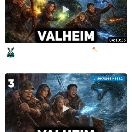
04:10:35
Древний босс Чёрного леса офигеет 🪓 Valheim [PC
2021] #4
Amway921
5 месяцев назад