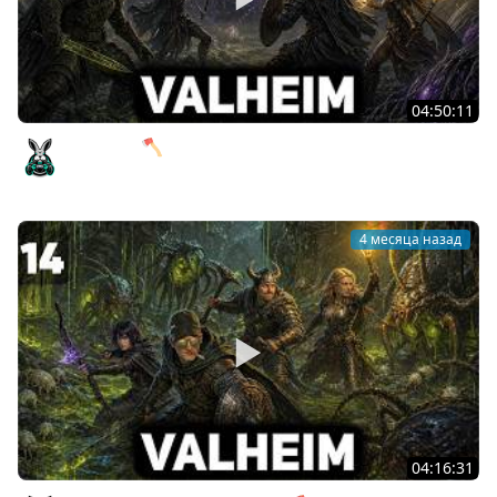
04:50:11
Королева 🪓 Valheim [PC 2021] #15
Amway921
4 месяца назад
04:16:31