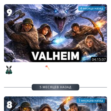
4 месяца назад
04:15:07
Они снова вместе 🪓 Valheim [PC 2021] #9
Amway921
5 МЕСЯЦЕВ НАЗАД
5 месяцев назад