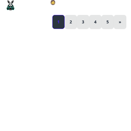
Пепельные пепя 🧔 Valheim Ashlands [PC 2021] #19
Amway921
1
2
3
4
5
»