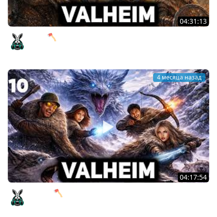
04:31:13
Яглут 🪓 Valheim [PC 2021] #11
Amway921
4 месяца назад
04:17:54
Матерь 🪓 Valheim [PC 2021] #10
Amway921