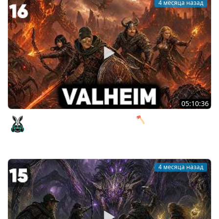
4 месяца назад
05:10:36
Пепельные земли и 100 смертей 🪓 Valheim [PC 2021]
#16
Amway921
4 месяца назад