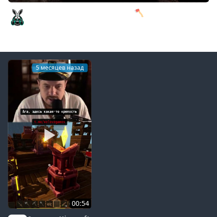
Финальный босс - Прародитель 🪓 Valheim [PC 2021]
#18
Amway921
5 месяцев назад
00:54