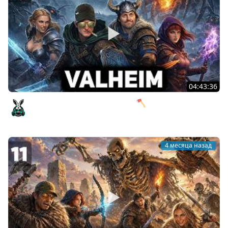
04:43:36
Туманные земли и 100 смертей 🪓 Valheim [PC 2021] #12
Amway921
4 месяца назад