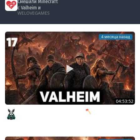
Смешали Minecraft
c Valheim и
WELOVEGAMES
получили Vintage
Story? #everwind
4 месяца назад
04:53:52
Готовимся к финальному боссу 🪓 Valheim [PC 2021]
#17
Amway921