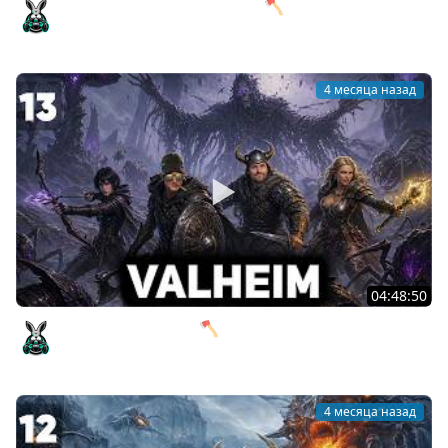
Готовимся к бою с Королевой 🪓 Valheim [PC 2021] #14
Amway921
4 месяца назад
04:48:50
Тайна трёх сундуков 🪓 Valheim [PC 2021] #13
Amway921
4 месяца назад