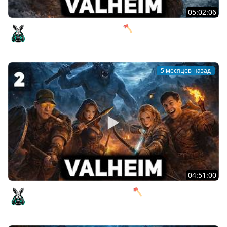
05:02:06
Взяли девочек на корабль 🪓 Valheim [PC 2021] #3
Amway921
5 месяцев назад
04:51:00
Медные наряды для девочек 🪓 Valheim [PC 2021] #2
Amway921