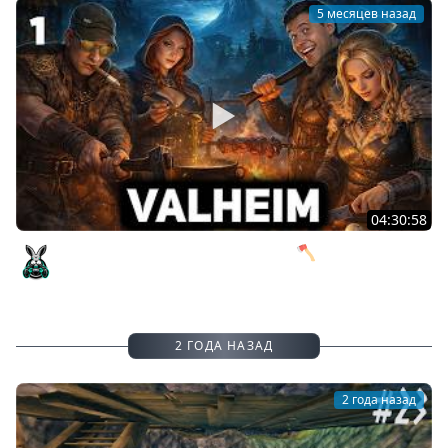
5 месяцев назад
04:30:58
Вельхейм с девочками начинается 🪓 Valheim [PC 2021]
#1
Amway921
2 ГОДА НАЗАД
2 года назад