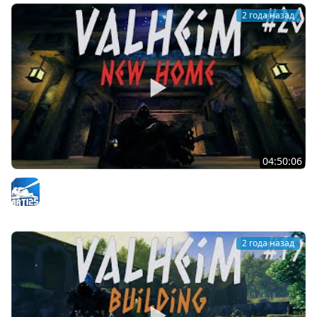
2 года назад
04:50:06
Valheim | Переезд | #20
Arti25
2 года назад