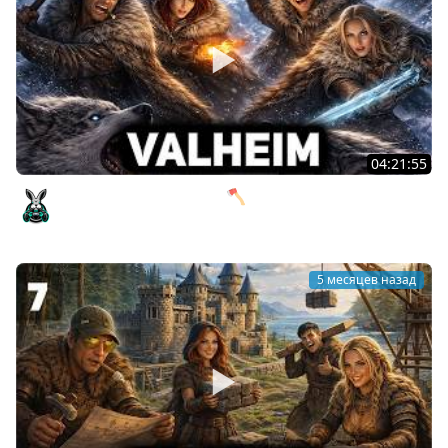
04:21:55
Гоним девочек на мороз 🪓 Valheim [PC 2021] #8
Amway921
5 месяцев назад