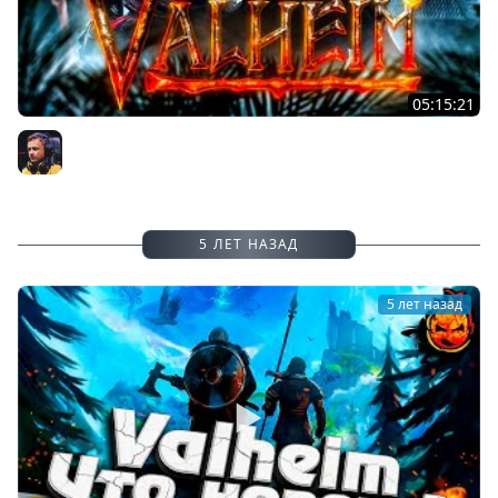
05:15:21
#14 - Вальхейм возвращается! ★ Ледяные пещеры ★
Valheim @LinLin031wot @19CaHTuMeTPoB
Inspirer
5 ЛЕТ НАЗАД
5 лет назад