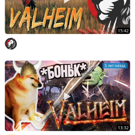
15:42
Valheim часть 1.
Cake
5 лет назад
13:32