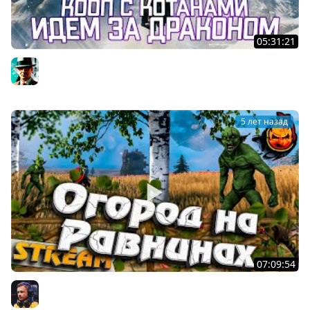
05:31:21
Гоблины сильнее дракона! ★ Valheim
Gleborg
5 лет назад
07:09:54
#10 - Valheim ★ Огород на равнинах ★
Inspirer