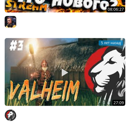
08:06:27
#13 - Новый патч в VALHEIM !
Inspirer
5 лет назад
27:09
Valheim часть 3.
Cake