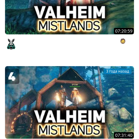
07:20:59
День рождения у Хруста. Накрываем Шмансарду 🧔
Valheim [PC 2021] #5
Amway921
3 года назад
07:31:40