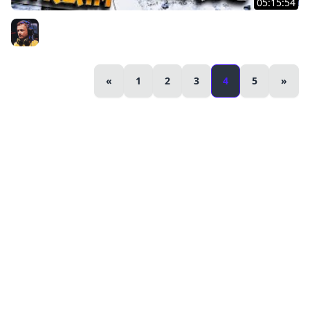
05:15:54
#8 - Valheim ★ Охота на Дракона ★ Четвёртый босс -
Моудер ★
Inspirer
«
1
2
3
4
5
»