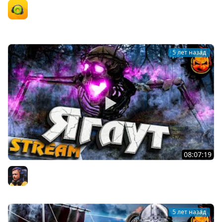
Valheim – СУРВАЙВАЛЫ ОПЯТЬ В ТОПЕ? [На безрыбье
#10]
Орк-подкастер
5 лет назад
08:07:19
#12 - Valheim ★ Поиск последнего БОССА! - ЯГЛУТ ★
Inspirer
5 лет назад