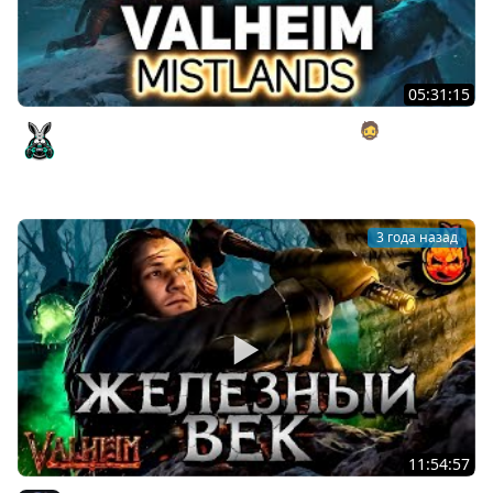
05:31:15
Новый чудный мир Вальхейм с Хрустом 🧔 Valheim [PC
2021] #1
Amway921
3 года назад
11:54:57