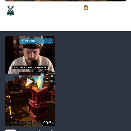
Отправляемся в туманные земли 🧔 Valheim [PC 2021]
#8
Amway921
5 месяцев назад
00:54