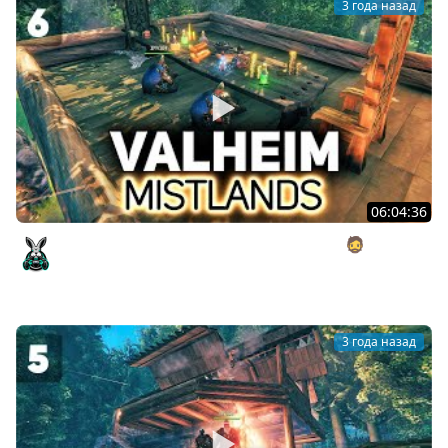
3 года назад
06:04:36
Вчера славно погудели. А сегодня в горы 🧔 Valheim
[PC 2021] #6
Amway921
3 года назад