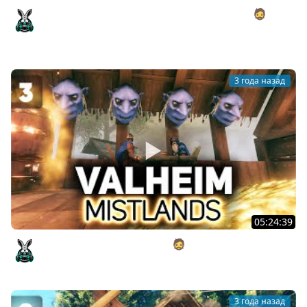
Необходимо добыть тонны железа с Хрустом 🧔
Valheim [PC 2021] #4
Amway921
3 года назад
05:24:39
Сосём на болотах с Хрустом 🧔 Valheim [PC 2021] #3
Amway921
3 года назад