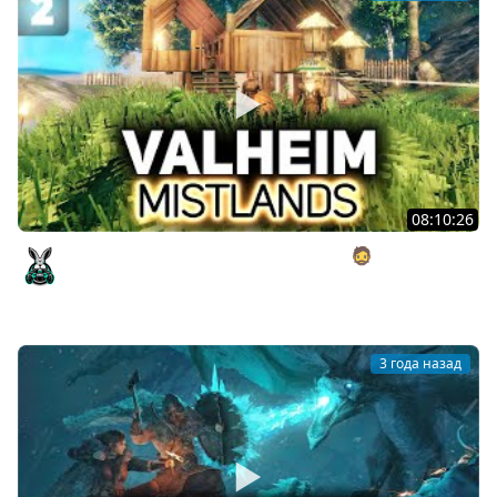
08:10:26
Мочим первых двух боссов с Хрустом 🧔 Valheim [PC
2021] #2
Amway921
3 года назад