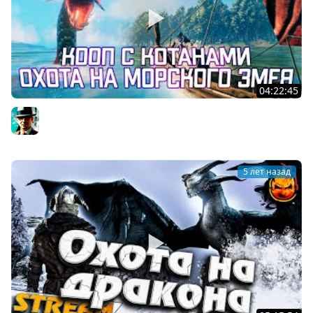
04:22:45
Идем искать морского змея ★ Valheim
Gleborg
5 лет назад