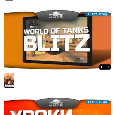
13 лет назад
10:01
World Of Tanks Blitz. Первый взгляд на танки для
планшетов.
Мир танков
13 лет назад