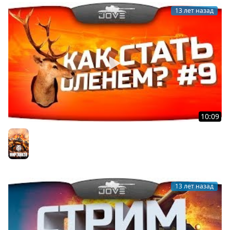
13 лет назад
10:09
Как Стать Оленем? #9. Невероятные казусы World Of
Tanks!
Мир танков
13 лет назад