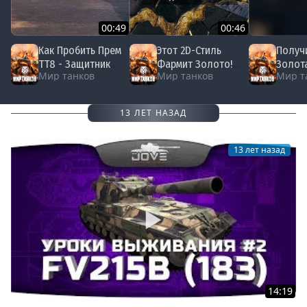
00:49
00:46
Как Пробить Прем
Этот 2D-Стиль
Получ
ТТ8 - Защитник
Фармит Золото!
Золот
Мир танков
Мир танков
Мир т
#миртанков #wot
#миртанков #wot
на Хал
#мирт
13 ЛЕТ НАЗАД
13 лет назад
14:19