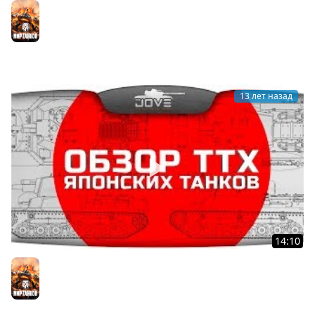
Уроки Выживания #2: FV215b (183). До последнего
снаряда!
Мир танков
13 лет назад
14:10
Обзор характеристик японских танков. Эксклюзив!
Мир танков