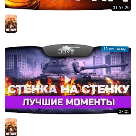
01:57:20
Пивной Хардкорный Стрим! Jove, DeSeRtod,
AlexMayhem.
Мир танков
13 лет назад
07:05
Лучшие моменты капитал-шоу "Стенка на Стенку" #14.
Мир танков