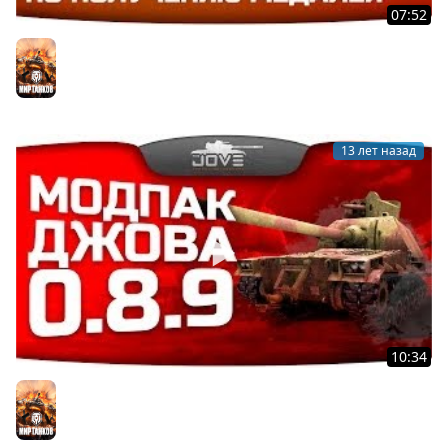
07:52
Гайд по получению медалей "Колобанова". Зачем
нужен T7 Combat Car?
Мир танков
13 лет назад
10:34
Модпак Джова к патчу 0.8.9. Сборка модов для World
Of Tanks.
Мир танков