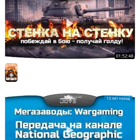
01:52:48
Капитал-Шоу "Стенка на Стенку" #14. В бою побеждай
- голду получай!
Мир танков
13 лет назад