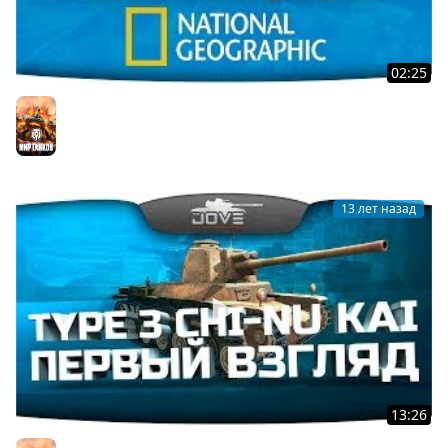
02:25
Мегазаводы: Wargaming. Передача на канале National
Geographic.
Мир танков
13 лет назад
13:26
Худший танк WoT и медаль Колобанова (Обзор Type 3