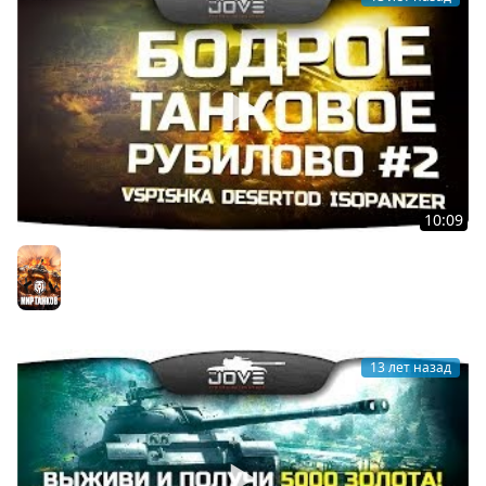
10:09
Бодрое Танковое Рубилово! #2. Эпик-моменты с
Vspishka, DeSeRtod, IsoPanzer. [18+]
Мир танков
13 лет назад