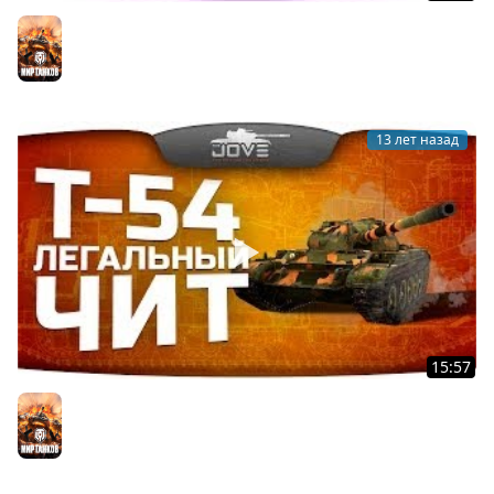
World Of Tanks в 2014 году. Ответы разработчика
Storm.
Мир танков
13 лет назад
15:57
Легальный Чит (Обзор Т-54)
Мир танков