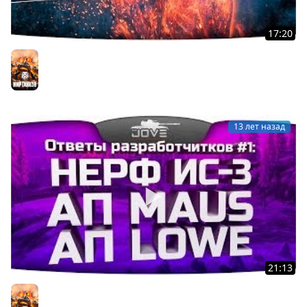
17:20
Бодрые Покатушки! При участии Vspishka, IsoPanzer,
las777vegas, AlexMayhem.
Мир танков
13 лет назад
21:13
Ответы Разработчиков #1: нерф ИС-3, ап Lowe, ап Maus
и выдача ИС-6 за акции.