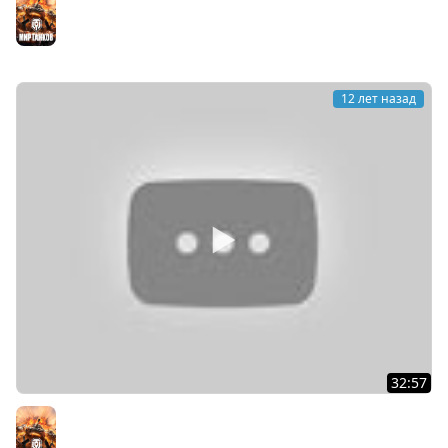
Мир танков
12 лет назад
32:57
Обновление 0.9.1 | балансные правки | WorldofTanks
Мир танков