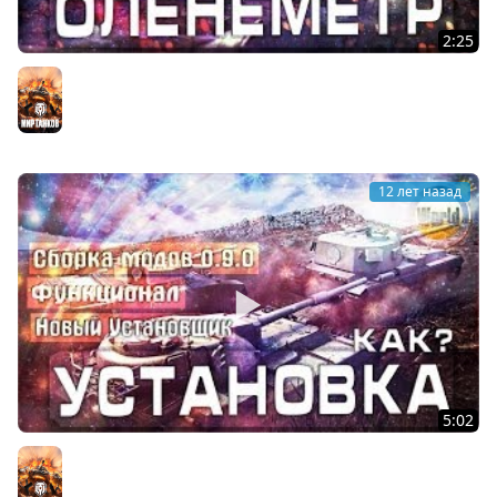
2:25
Как включить и активировать Оленеметр? [0.9.0]
Мир танков
12 лет назад
5:02
Как установить Сборку модов от _H_u_K_u_T_o_C?
Мир танков