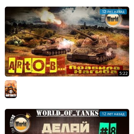
12 лет назад
5:22
Объект 261 | Арто-Б... коричневая! | Worldoftanks
Мир танков
12 лет назад