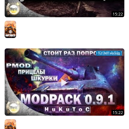
15:22
Лучшие позиции | для Артиллерии #2 | Worldoftanks
Мир танков
12 лет назад
15:22
Сборка Модов 0.9.1 | от _H_u_K_u_T_o_C |
Максимальная производительность | WorldofTanks