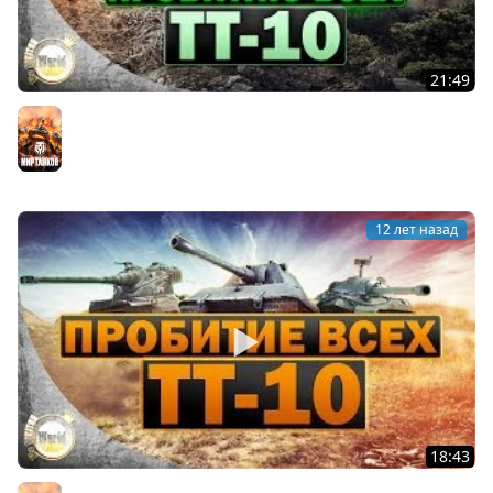
21:49
Руководство по пробитию всех ТТ-10 | Часть 2 |
WorldofTanks
Мир танков
12 лет назад
18:43
Руководство по пробитию всех ТТ-10 | WorldofTanks