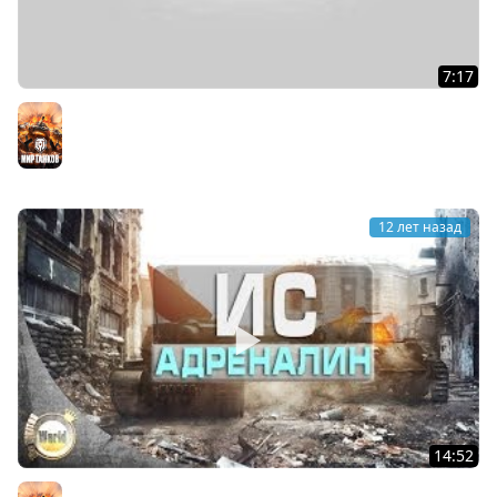
7:17
Читы для WorldofTanks - как играют читеры
Мир танков
12 лет назад
14:52
Адреналин на ИСе | FRAG Frag frag | WorldofTanks