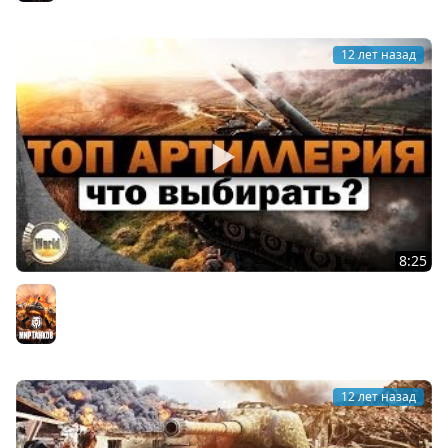
12 лет назад
8:25
Топ артиллерия | что выбирать? | Worldoftanks
Мир танков
12 лет назад