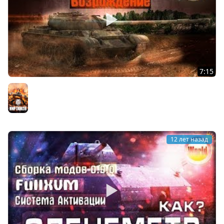
7:15
T-54 | Возвращение | WorldofTanks
Мир танков
12 лет назад