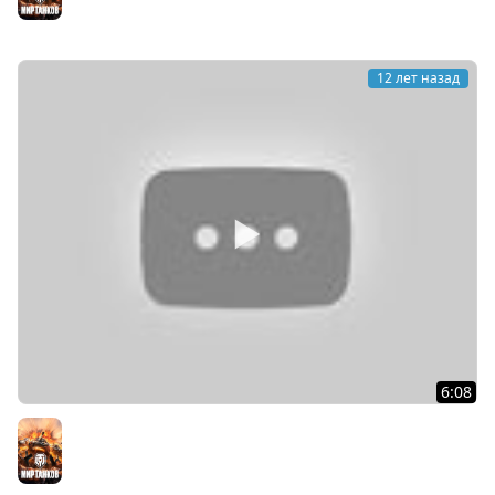
12 лет назад
6:08
Tiger l | Quadratisch, Praktisch, Gut | WorldofTanks
Мир танков