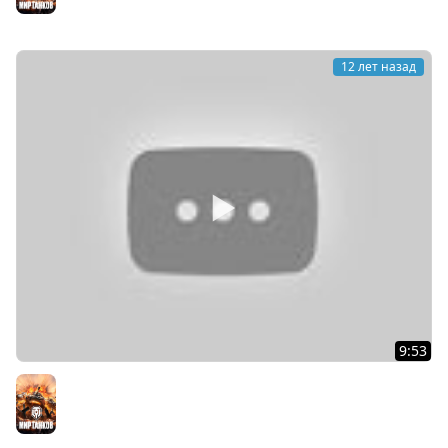
12 лет назад
9:53
Сборка Модов 0.9.0 | от _H_u_K_u_T_o_C | Новый
установщик | WorldofTanks
Мир танков