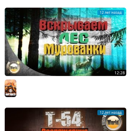
12 лет назад
12:28
Вскрываем Лес Мурованки | Worldoftanks
Мир танков
12 лет назад