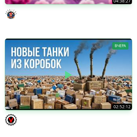
04:38:27
Моя Любимая ПТ-10 - TORNADE
Evil GrannY
ВЧЕРА
02:52:12
ТРИ НОВЫХ ТАНКА ИЗ КОРОБОК: Русский АЗУ, Китаец ТТ
и Мерк М6
Vspishka