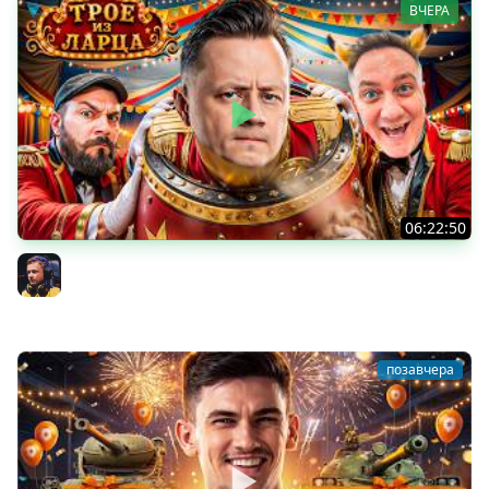
ВЧЕРА
06:22:50
Трое из Ларца ★ С ДР НАША ИГРА
@ElComentanteOfficial @Kop3uHbl4
Inspirer
позавчера