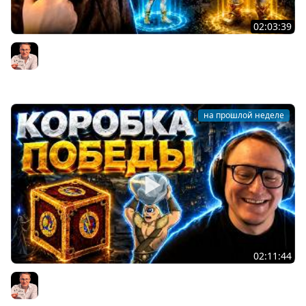
02:03:39
Герои 3 | ТРИ РАЗА ПОДРЯД ВЫПАЛА БАШНЯ НА
РАНДОМЕ | СТАВИМ ТИТАНОВ | 02.08.2026
Voodoosh
на прошлой неделе
02:11:44
Герои 3 | ИГРА НА 25.000 РУБЛЕЙ ПРОТИВ КИК ФРИКА |
ИНТЕРЕСНАЯ РАЗДАЧА ЗА БАШНЮ | 30.07.2026
Voodoosh