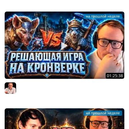
на прошлой неделе
01:25:38
Герои 3 | "КАКОЙ ЖЕ ТЫ ФАРТО*ОПЫЙ!" | РЕШАЮЩАЯ
ИГРА НА КРОНВЕРКЕ ЗА 20.000 РУБЛЕЙ | 27.07.2026
Voodoosh
на прошлой неделе