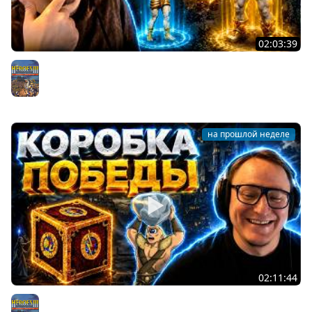
02:03:39
Герои 3 | ТРИ РАЗА ПОДРЯД ВЫПАЛА БАШНЯ НА
РАНДОМЕ | СТАВИМ ТИТАНОВ | 02.08.2026
Герои 3
на прошлой неделе
02:11:44
Герои 3 | ИГРА НА 25.000 РУБЛЕЙ ПРОТИВ КИК ФРИКА |