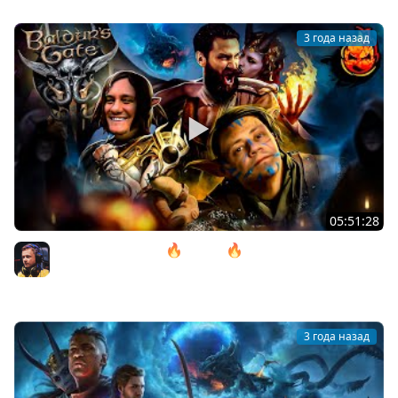
3 года назад
05:51:28
10# Baldur’s Gate 3 🔥 ACT lll 🔥 Почти в Аду
@ElComentanteOfficial и @Kop3uHbl4
Inspirer
3 года назад