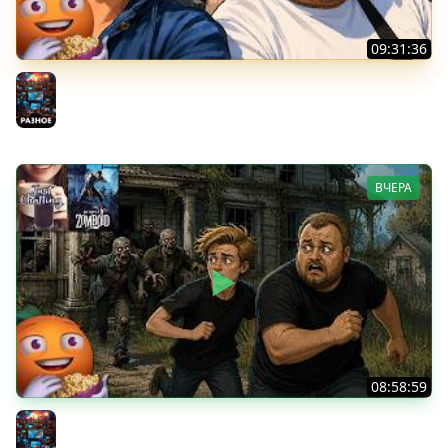
09:31:36
Скуф-патруль | IRL Cтрим от 01/08/2026
Разное
ВЧЕРА
08:58:59
Общение | Project Zomboid | Cтрим от 02/08/2026
Разное