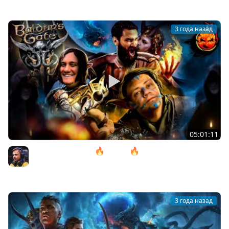
3 года назад
05:01:11
12# Baldur’s Gate 3 🔥 ACT lll 🔥 Дом Надежды
@ElComentanteOfficial и @Kop3uHbl4
Inspirer
3 года назад