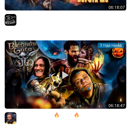
06:18:07
Проходим весь Baldur's Gate 3 | Часть 11. Играем с
@InspirerGames и@Kop3uHbl4
El COMENTANTE
3 года назад
06:18:47
11# Baldur’s Gate 3 🔥 ACT lll 🔥 Камень Горташа
@ElComentanteOfficial и @Kop3uHbl4
Inspirer