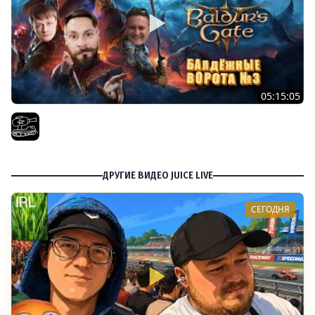
05:15:05
Проходим весь Baldur's Gate 3 | Часть 10. При участии
@InspirerGames хватит лутать! И @Kop3uHbl4
El COMENTANTE
ДРУГИЕ ВИДЕО JUICE LIVE
СЕГОДНЯ