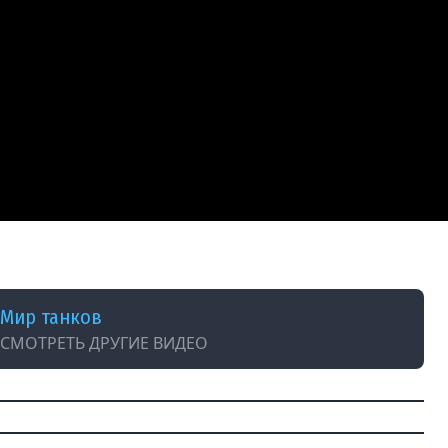
Мир танков
СМОТРЕТЬ ДРУГИЕ ВИДЕО