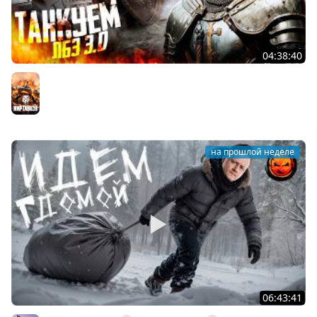
04:38:40
ЛБЗ 3.0 на Танкование ★ А-10
Мир танков
на прошлой неделе
06:43:41