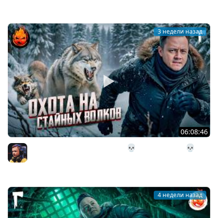
Inspirer
3 недели назад
06:08:46
29# Охота на стайных волков 💀 The Long Dark 💀 314
день Страдания
Inspirer
4 недели назад