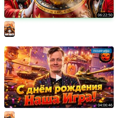
06:22:50
Трое из Ларца ★ С ДР НАША ИГРА
@ElComentanteOfficial @Kop3uHbl4
Мир танков
позавчера
04:06:46
ОТКРЫВАЕМ НОВЫЕ КОРОБКИ