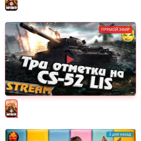
Мир танков
ПРЯМОЙ ЭФИР
★ Три отметки на CS-52 LIS ★
Мир танков
3 дня назад