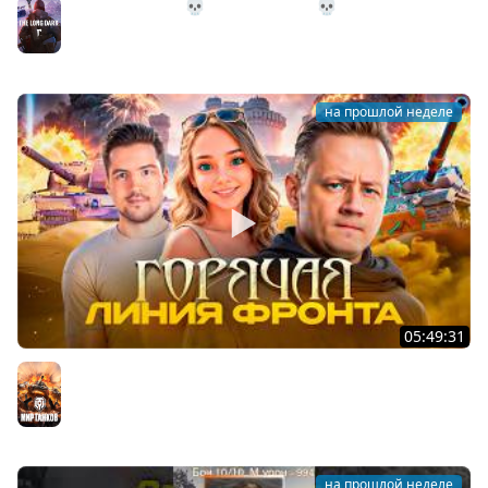
31# Идём Домой 💀 The Long Dark 💀 333 день
Страдания
The Long Dark
на прошлой неделе
05:49:31
НОВАЯ ЛИНИЯ ФРОНТА ★ Взвод с ДемаКритом и
Пандочкой
Мир танков
на прошлой неделе