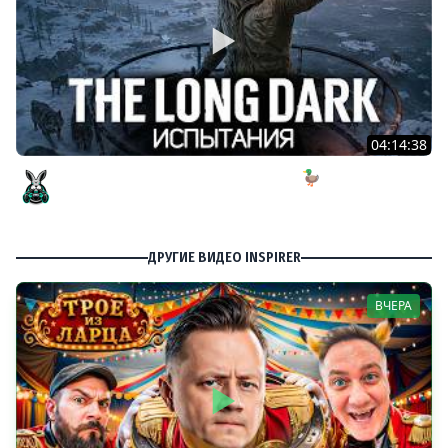
04:14:38
ИСПЫТАНИЕ: Безнадёжное спасение 🦆 The Long Dark
[PC 2014]
Amway921
ДРУГИЕ ВИДЕО INSPIRER
ВЧЕРА