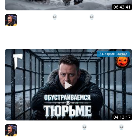
06:43:41
31# Идём Домой 💀 The Long Dark 💀 333 день
Страдания
Inspirer
2 недели назад
04:13:17
30# Обустраиваемся в Тюрьме 💀 The Long Dark 💀 322
день Страдания