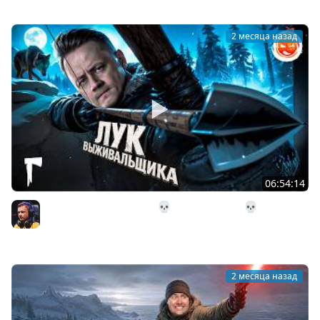
2 месяца назад
06:54:14
26# Лук Выживальщика 💀 The Long Dark 💀 282 день
Страдания
Inspirer
2 месяца назад