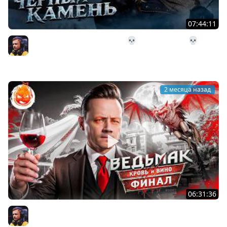
07:44:11
27# Поход в Чёрный Камень 💀 The Long Dark 💀 291
день Страдания
Inspirer
2 месяца назад
06:31:36
25# ВЕДЬМАК 3 ★ КРОВЬ И ВИНО ★ ФИНАЛ СЮЖЕТА
Inspirer