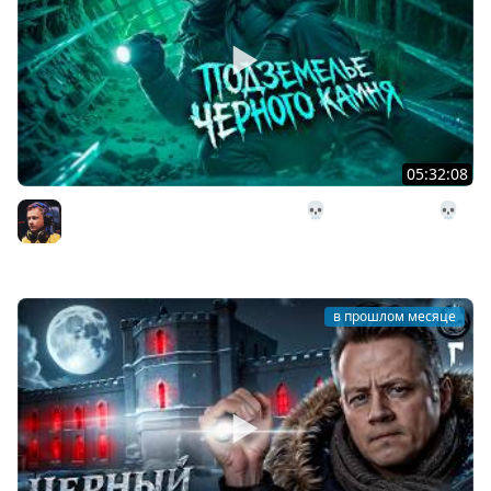
05:32:08
28# Подземелье Чёрного Камня 💀 The Long Dark 💀
303 день Страдания
Inspirer
в прошлом месяце