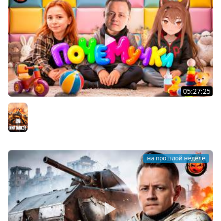
05:27:25
ПОЧЕМУЧКИ ★ Взвод с Киндер и Кукушкой
Мир танков
на прошлой неделе