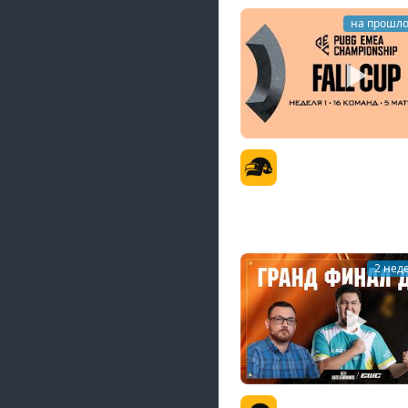
на прошло
PUBG PEC: Fall Cup - 
Официальный кана
2 нед
EWC 2026 - Гранд Фи