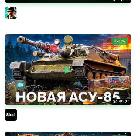
Новые коробки ★ Сборочный цех, глава 3 ★ МИР
ТАНКОВ
Gleborg
ВЧЕРА
04:39:22
АСУ-85 — Советская Е 25 из Коробок!
Sh0tnik