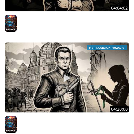
04:04:02
Два стула господина Бранте ★ The Life and Suffering
of Sir Brante
Разное
на прошлой неделе
04:20:00
Юность господина Бранте ★ The Life and Suffering of
Sir Brante
Разное