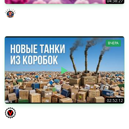
04:38:27
Моя Любимая ПТ-10 - TORNADE
Evil GrannY
ВЧЕРА
02:52:12
ТРИ НОВЫХ ТАНКА ИЗ КОРОБОК: Русский АЗУ, Китаец ТТ
и Мерк М6
Vspishka