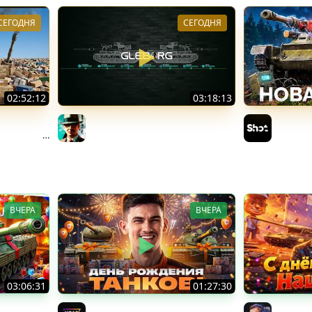
СЕГОДНЯ
СЕГОДНЯ
02:52:12
03:18:13
 КОРОБОК:
Новые коробки ★ Сборочный
АСУ-85 —
ТТ и Мерк
цех, глава 3 ★ МИР ТАНКОВ
Коробок
Gleborg
Sh0tnik
ВЧЕРА
ВЧЕРА
03:06:31
01:27:30
 НА ДЕНЬ
ДЕНЬ РОЖДЕНИЯ 2026! НОВЫЕ
ОТКРЫВ