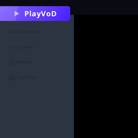
PlayVoD
Категории
Стримы
Каналы
Подборки