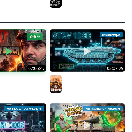
регистрации. Мир Танков и ЗБЗ.
El COMENTANTE
позавчера
ВЧЕРА
02:05:47
03:07:29
ий Думгай 2.
STRV 103B. САМАЯ
ние к DooM: The Dark
БЕЗБАШЕННАЯ ПТ В ИГРЕ!
ков
Мир танков
на прошлой неделе
на прошлой неделе