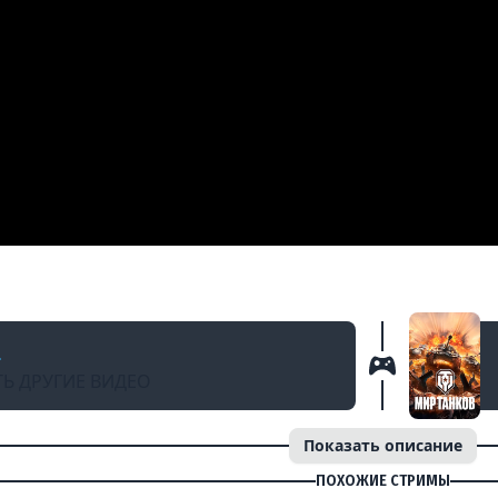
Д
- World of Tanks / Vspishka [RED_A] / Танк 
a
Ь ДРУГИЕ ВИДЕО
Показать описание
ПОХОЖИЕ СТРИМЫ