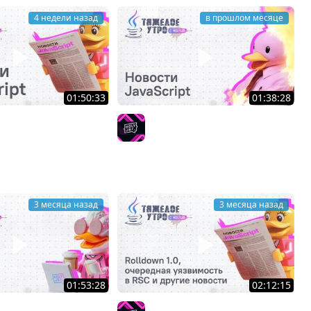
4 недели назад
в прошлом месяце
01:50:33
01:38:28
утро с ПК HolyJS #142
Тяжелое утро с HolyJS #141 |
и JavaScript
новости JavaScript
HolyJS
3 месяца назад
3 месяца назад
01:53:28
02:12:15
утро с HolyJS 139 |
Тяжелое утро с HolyJS #137 |