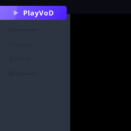
PlayVoD
Категории
Стримы
Каналы
Подборки