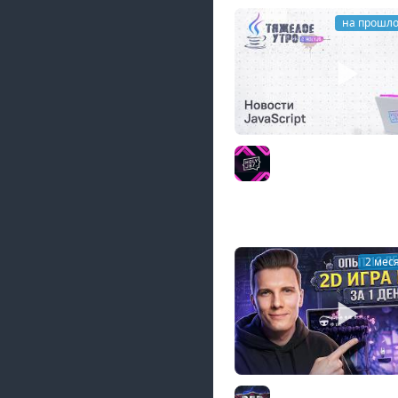
на прошло
Тяжёлое утро с HolyJ
Новости JavaScript
HolyJS
2 мес
Сделал 2D ИГРУ на JS 