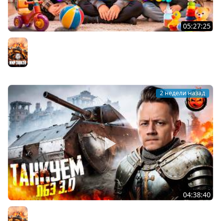
05:27:25
ПОЧЕМУЧКИ ★ Взвод с Киндер и Кукушкой
Мир танков
2 недели назад
04:38:40
ЛБЗ 3.0 на Танкование ★ А-10
Мир танков