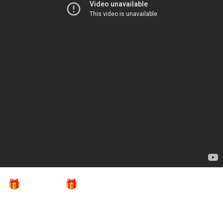
ДОБАВЛЕНО: 7 МЕСЯЦЕВ НАЗАД
🎁 JOVE26NY 🎁 НОЧНОЙ СТРИМ-МАРАФОН
2026 ★ ИНСПИРЕР И ДЖОВ ВМЕСТЕ ★ Донаты
Продлевают Стрим