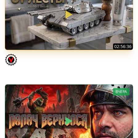
02:56:36
Vz. 68-2 Britva. Захотелось "отметки"
Vspishka
ВЧЕРА