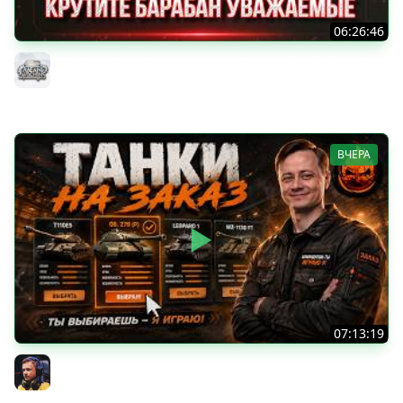
06:26:46
ДУПЛЕТ - ФИНАЛ...ОСТАЛОСЬ ВСЕГО 2% ● Аукцион №96,
Будет ли Стример Страдать или Кайфовать ?
MeanMachins
ВЧЕРА
07:13:19
ТАНКИ НА ЗАКАЗ
Inspirer