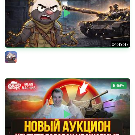
04:49:47
НОВАЯ БЛОХА? Чудо из коробок на ДР Мира танков
2026 | Обкатка танка АСУ-85
Бомбилка Медоеда
ВЧЕРА