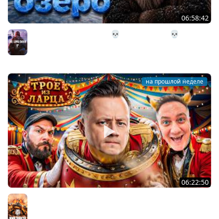
06:58:42
32# В Загадочное Озеро 💀 The Long Dark 💀 339 день
Страдания
The Long Dark
на прошлой неделе
06:22:50
Трое из Ларца ★ С ДР НАША ИГРА
@ElComentanteOfficial @Kop3uHbl4
Мир танков