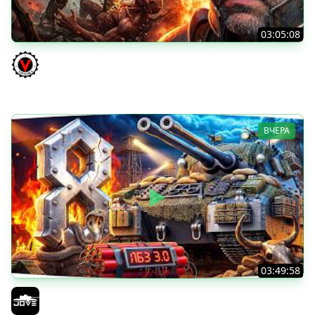
03:05:08
Последний Думгай 3. Дополнение к DooM: The Dark
Ages
Vspishka
ВЧЕРА
03:49:58
В ПОГОНЕ ЗА MAUSEKONIG! — ОСТАЛОСЬ 8 ЛБЗ 3.0 ●
Сделать 5 Мастеров за 12 Боев