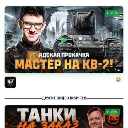
ВЧЕРА
10:17:41
АДСКАЯ ПРОКАЧКА: МАСТЕР на КВ-2! ДАЙТЕ МНЕ СИЛ 😭
Near_You
ДРУГИЕ ВИДЕО INSPIRER
ВЧЕРА