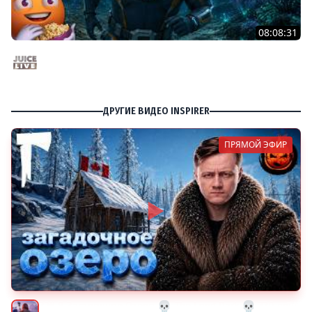
08:08:31
Новые приключения Водолаза | Subnautica 2 | Cтрим
от 14/05/2026
Juice Live
ДРУГИЕ ВИДЕО INSPIRER
ПРЯМОЙ ЭФИР
32# В Загадочное Озеро 💀 The Long Dark 💀 339 день