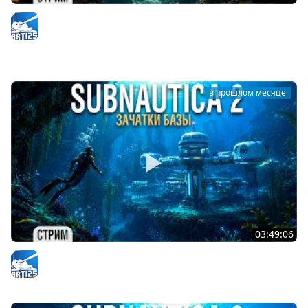
Subnautica 2 - Головастик - наш новый транспорт #3
Arti25
в прошлом месяце
03:49:06
Subnautica 2 - Строим первую базу #2
Arti25