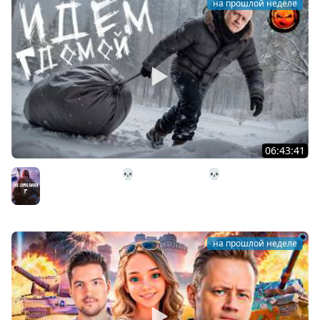
на прошлой неделе
06:43:41
31# Идём Домой 💀 The Long Dark 💀 333 день
Страдания
The Long Dark
на прошлой неделе