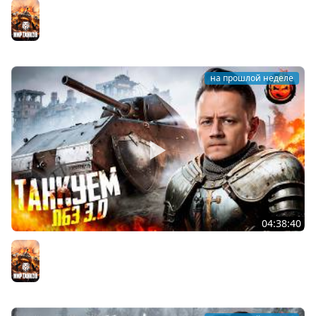
ПОЧЕМУЧКИ ★ Взвод с Киндер и Кукушкой
Мир танков
на прошлой неделе
04:38:40
ЛБЗ 3.0 на Танкование ★ А-10
Мир танков