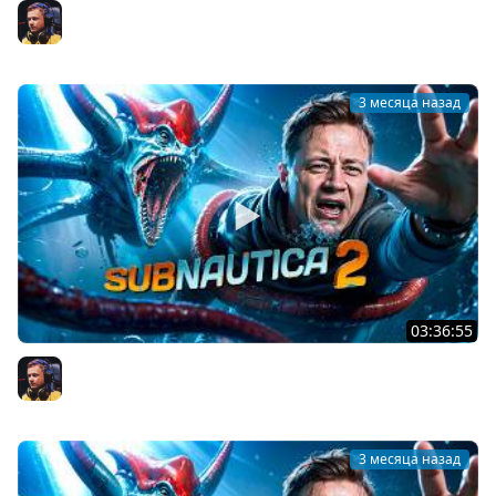
Subnautica 2 — в пати с Соней и Аниткой
Inspirer
3 месяца назад
03:36:55
Subnautica 2 — Инопланетные технологии
Inspirer
3 месяца назад