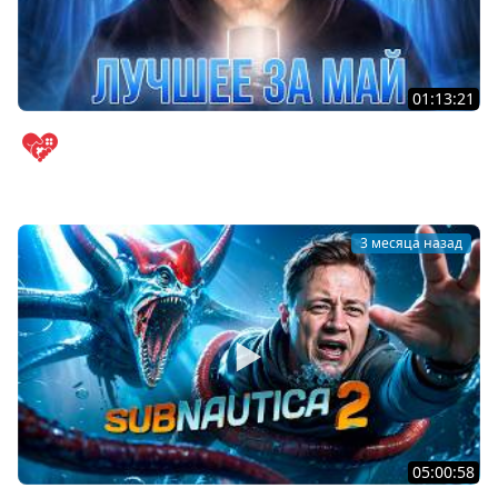
01:13:21
Ловлю призраков в Phasmophobia и отмечаю день
рождения канала | Лучшее за май
WELOVEGAMES
3 месяца назад
05:00:58