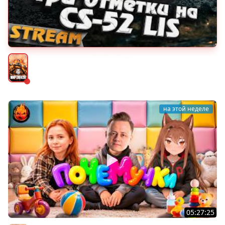
★ Три отметки на CS-52 LIS ★
Мир танков
на этой неделе
05:27:25