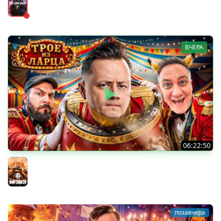
Страдания
The Long Dark
ВЧЕРА
06:22:50
Трое из Ларца ★ С ДР НАША ИГРА
@ElComentanteOfficial @Kop3uHbl4
Мир танков
позавчера