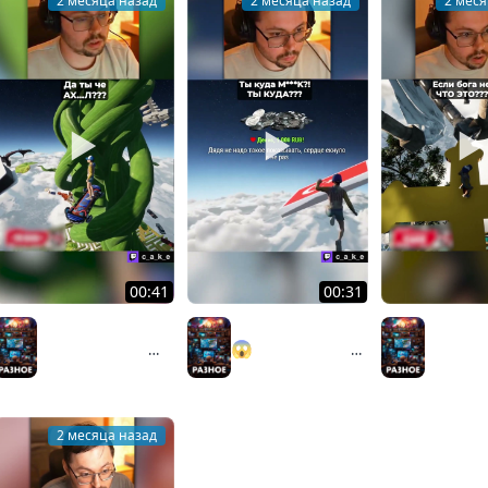
2 месяца назад
2 месяца назад
2 меся
00:41
00:31
ЧТО ОН СЕБЕ
Ты куда М***К?!
Если БOГ
ПО3ВОЛЯЕТ??? 😨
😱 ТЫ КУДА??? /
ЧТО ЭТО
Разное
Разное
Разное
😨😨 / Кекс в
Кекс в Only UP
/ Кекс в
Only UP
@CakeStream
@CakeStream
2 месяца назад