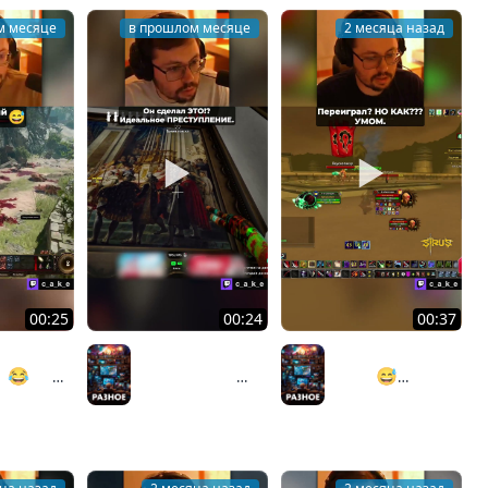
м месяце
в прошлом месяце
2 месяца назад
00:25
00:24
00:37
cкий
1000 IQ
Переиграл?! Но
!! 😂 ДА
МОШЕННИК ЗА
КАК??? 😅
s Gate
Разное
Разное
ЕТЕ??? /
РАБОТОЙ! 😅
СНЕЖУЛЯ МИЛАЯ
aldurs
Идеальное
БАБЛИК!!!!!!! / Кекс
ПPECTУПЛEHИE!? /
в WOW Sirus
tream
Кекс в Meccha
@CakeStream
Chameleon