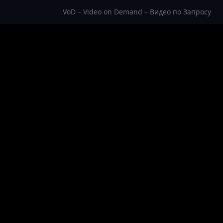
VoD – Video on Demand – Видео по Запросу