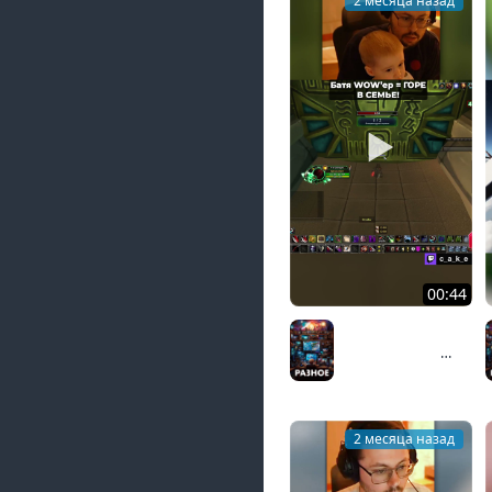
2 месяца назад
00:44
БАТЯ - WOW'er =
ГОРЕ В СЕМЬЕ! 😅
Разное
/ Кекс в WOW
@CakeStream
2 месяца назад