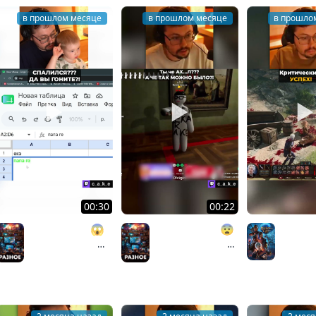
в прошлом месяце
в прошлом месяце
в прошло
00:30
00:22
СПАЛИЛСЯ??? 😱
Ты че AX...Л??? 😨
Kpитичe
Только НЕ ОНО!
А че так МОЖНО
"УСПЕХ"!
Разное
Разное
Baldurs'
@CakeStream
БЫЛО?! / Кекс в
ВЫ УГАРА
Meccha
Кекс в B
Chameleon
Gate 3
@CakeStream
@CakeS