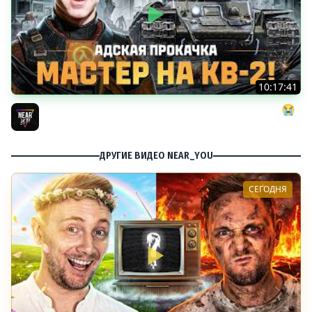
10:17:41
АДСКАЯ ПРОКАЧКА: МАСТЕР на КВ-2! ДАЙТЕ МНЕ СИЛ 😭
Near_You
ДРУГИЕ ВИДЕО NEAR_YOU
СЕГОДНЯ