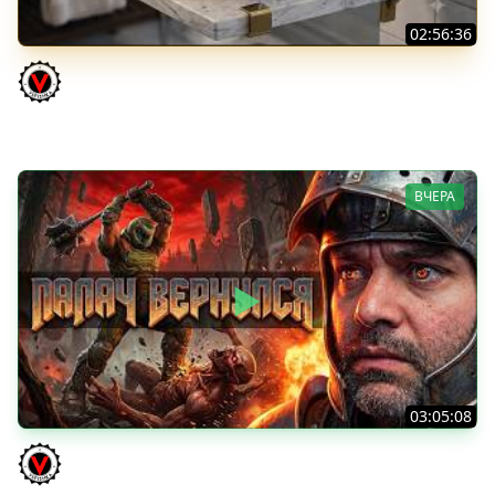
02:56:36
Vz. 68-2 Britva. Захотелось "отметки"
Vspishka
ВЧЕРА
03:05:08
Последний Думгай 3. Дополнение к DooM: The Dark
Ages
Vspishka