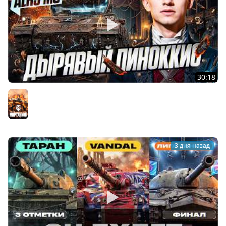
30:18
ALRS M6 - НЕРУССКИЙ БУРАТИНО из КОРОБОК ДР 2026!
ЛЕСТА, А КАК ТАК?!
Мир танков
3 дня назад