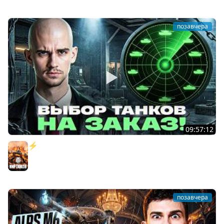
позавчера
09:57:12
⚡️ИГРАЮ НА ВАШИХ ТАНКАХ НА ЗАКАЗ! [Правила В
Описании]
Мир танков
позавчера