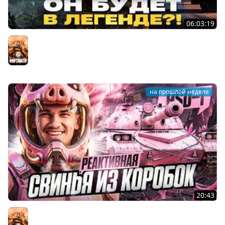
06:03:19
VANDAL - ОН БУДЕТ В ЛЕГЕНДЕ?! + ТАРАН 3 ОТМЕТКИ +
ЛИГА ТАНКОВ: ФИНАЛ
Мир танков
на прошлой неделе
20:43
HSD-1 - РЕАКТИВНАЯ СВИНЬЯ ИЗ КОРОБОК 2026!
ВЗЛЕТАЕМ!