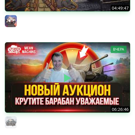
04:49:47
НОВАЯ БЛОХА? Чудо из коробок на ДР Мира танков
2026 | Обкатка танка АСУ-85
Бомбилка Медоеда
ВЧЕРА
06:26:46
ДУПЛЕТ - ФИНАЛ...ОСТАЛОСЬ ВСЕГО 2% ● Аукцион №96,
Будет ли Стример Страдать или Кайфовать ?
MeanMachins