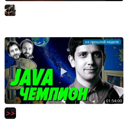
AI-инженерия с нуля — Полный гайд для разработчика
[2026]
Владилен Минин
на прошлой неделе
01:54:00
Ты ничего не знаешь про Java по сравнению с ним —
Тагир Валеев — Мы обречены
Мы обречены