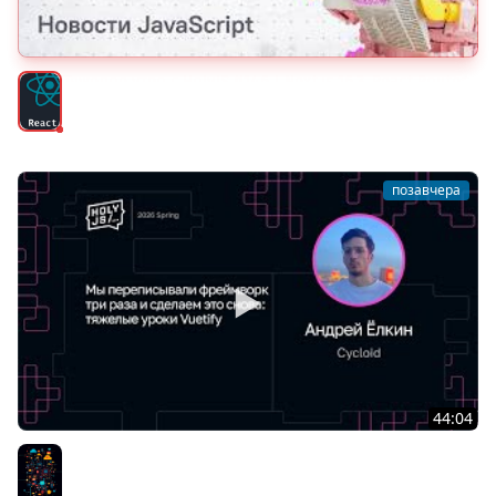
Тяжёлое утро с HolyJS #146 | Next.js 16.3, React Router
v9, SolidStart v2 | Новости JavaScript
React
позавчера
44:04
Андрей Ёлкин — Мы переписывали фреймворк три
раза и сделаем это снова: тяжелые уроки Vuetify
Разное