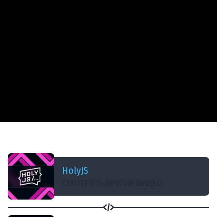
ДОБАВЛЕНО: 2 ГОДА НАЗАД
Пробуем Chat GPT 4o с ПК HolyJS #67
HolyJS
СМОТРЕТЬ ДРУГИЕ ВИДЕО