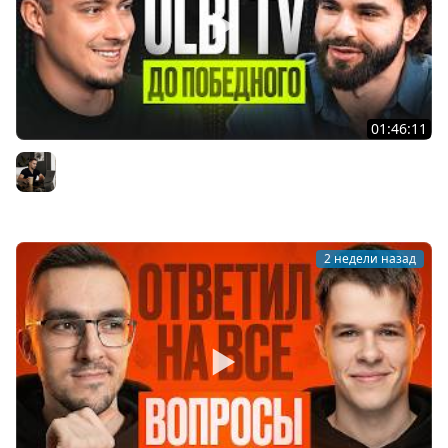
01:46:11
Ulbi TV: шесть лет за кадром, цена качества и будущее
IT
Владилен Минин
2 недели назад