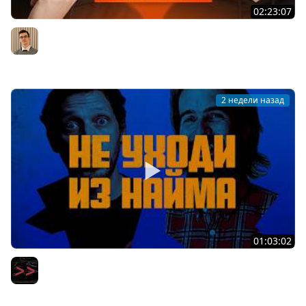
02:23:07
Middle из бигтеха проходит собеседование на
Backend разработчика
Артём Шумейко
2 недели назад
01:03:02
Вот уволюсь и сделаю свой стартап — вся правда про
мечту айтишников
Мы обречены