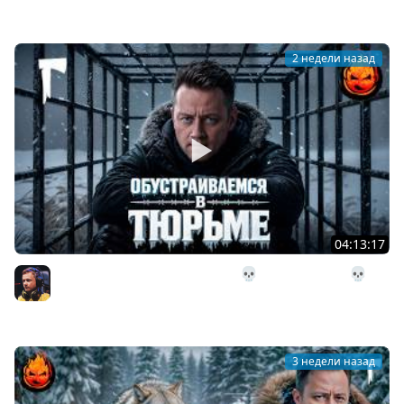
Inspirer
2 недели назад
04:13:17
30# Обустраиваемся в Тюрьме 💀 The Long Dark 💀 322
день Страдания
Inspirer
3 недели назад