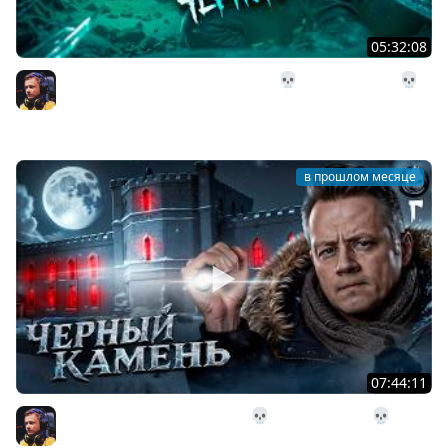
05:32:08
28# Подземелье Чёрного Камня 💀 The Long Dark 💀
303 день Страдания
Inspirer
в прошлом месяце
07:44:11
27# Поход в Чёрный Камень 💀 The Long Dark 💀 291
день Страдания