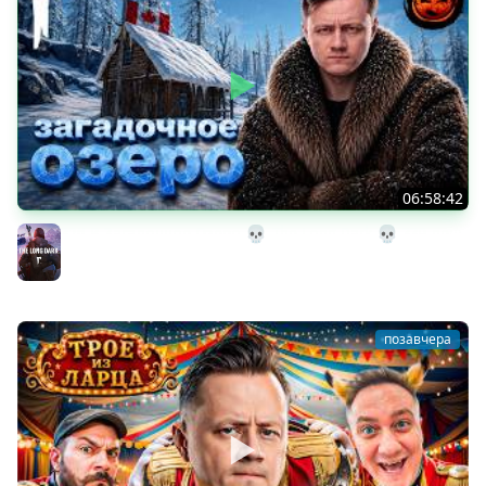
06:58:42
32# В Загадочное Озеро 💀 The Long Dark 💀 339 день
Страдания
The Long Dark
позавчера