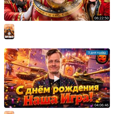
06:22:50
Трое из Ларца ★ С ДР НАША ИГРА
@ElComentanteOfficial @Kop3uHbl4
Мир танков
3 дня назад
04:06:46
ОТКРЫВАЕМ НОВЫЕ КОРОБКИ