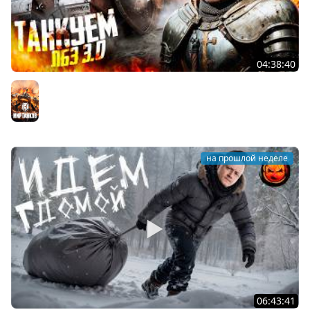
04:38:40
ЛБЗ 3.0 на Танкование ★ А-10
Мир танков
на прошлой неделе
06:43:41