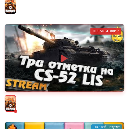
Мир танков
ПРЯМОЙ ЭФИР
★ Три отметки на CS-52 LIS ★
Мир танков
на этой неделе