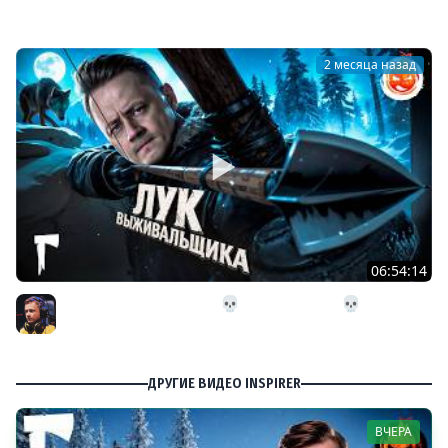
Inspirer
2 месяца назад
06:54:14
26# Лук Выживальщика 💀 The Long Dark 💀 282 день
Страдания
Inspirer
ДРУГИЕ ВИДЕО INSPIRER
ВЧЕРА