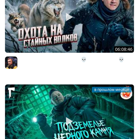
06:08:46
29# Охота на стайных волков 💀 The Long Dark 💀 314
день Страдания
Inspirer
в прошлом месяце