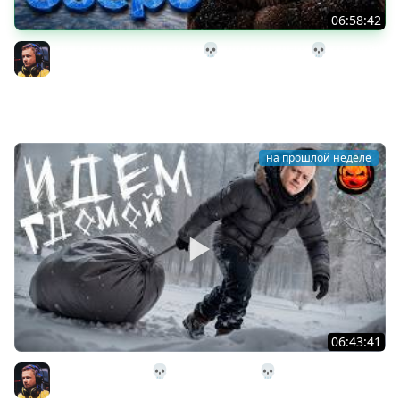
06:58:42
32# В Загадочное Озеро 💀 The Long Dark 💀 339 день
Страдания
Inspirer
на прошлой неделе
06:43:41
31# Идём Домой 💀 The Long Dark 💀 333 день
Страдания