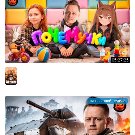
05:27:25
ПОЧЕМУЧКИ ★ Взвод с Киндер и Кукушкой
Мир танков
на прошлой неделе