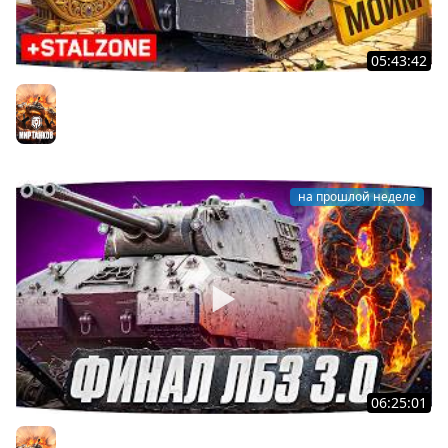
05:43:42
Я ХОЧУ MAUSEKONIG! — ОСТАЛОСЬ ВСЕГО 8 ЗАДАЧ ●
Джов и Финальные ЛБЗ 3.0 [32]
Мир танков
на прошлой неделе
06:25:01
Я ХОЧУ MAUSEKONIG! — ДЖОВ ДЕЛАЕТ ЛБЗ 3.0 ●