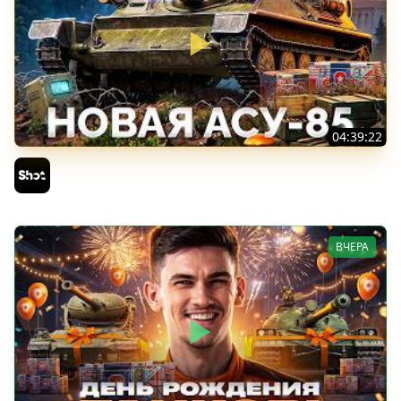
04:39:22
АСУ-85 — Советская Е 25 из Коробок!
Sh0tnik
ВЧЕРА