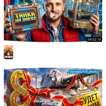
04:02:16
ВОСКРЕСНЫЕ ТАНКИ НА ЗАКАЗ ● Зрители Выбирают —
Джов Страдает ● Правила в Описании
Мир танков
на прошлой неделе