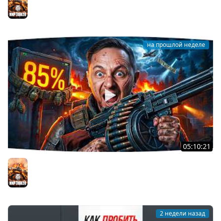
Осталось 8 задач до конца [Серия 31]
Мир танков
на прошлой неделе
05:10:21
РАДОСТЬ И БОЛЬ, СЧАСТЬЕ И СТРАДАНИЕ ● Новый
Сериал — 3 Отметки на T57 Heavy
Мир танков
2 недели назад