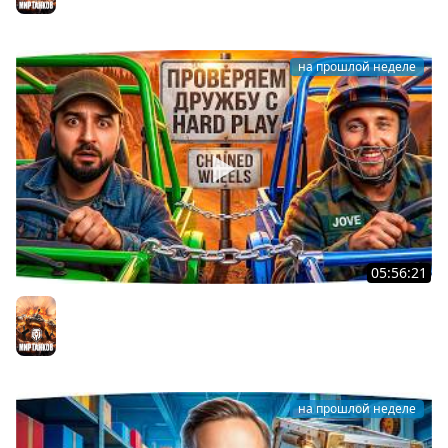
Мир танков
на прошлой неделе
05:56:21
ДЖОВ И HARD PLAY ПРОВЕРЯЮТ ДРУЖБУ В CHAINED
WHEELS
Мир танков
на прошлой неделе