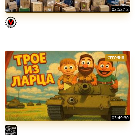
02:52:12
ТРИ НОВЫХ ТАНКА ИЗ КОРОБОК: Русский АЗУ, Китаец ТТ
и Мерк М6
Vspishka
СЕГОДНЯ
03:49:30
ТРОЕ ИЗ ЛАРЦА! Впервые в этом августе! (Мир Танков)
El COMENTANTE