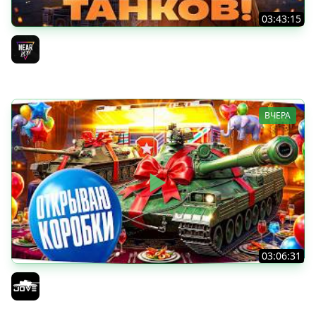
03:43:15
ДЕНЬ РОЖДЕНИЯ 2026! ТЕСТ-ДРАЙВ ТАНКОВ из КОРОБОК
[Попытка 2]
Near_You
ВЧЕРА
03:06:31
ОТКРЫВАЕМ КОРОБКИ НА ДЕНЬ РОЖДЕНИЯ МИРА ТАНКОВ
2026 ● Что Выпадет?
Jove