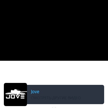
ДОБАВЛЕНО: В ПРОШЛОМ МЕСЯЦЕ
ВПЕРВЫЕ В ЖИЗНИ — ДЖОВ ПОТЕЕТ В ЛЕГЕНДУ
НАТИСКА ● Добрались до ранга «Золото»
Jove
СМОТРЕТЬ ДРУГИЕ ВИДЕО