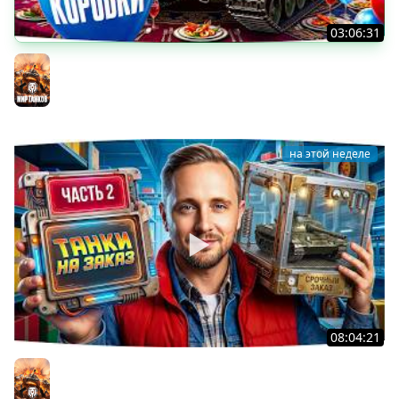
03:06:31
ОТКРЫВАЕМ КОРОБКИ НА ДЕНЬ РОЖДЕНИЯ МИРА ТАНКОВ
2026 ● Что Выпадет?
Мир танков
на этой неделе
08:04:21
ДОКАТЫВАЮ ТАНКИ НА ЗАКАЗ ● Зрители Выбирают —
Джов Страдает ● Правила в Описании