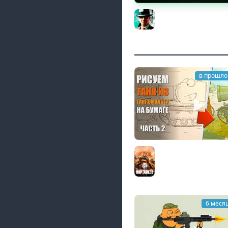
Новые коробки ★ С
цех, глава 3 ★ МИР 
Gleborg
в прошло
Рисую на бумаге 2 та
Танкомульта РанЗар
Мир танков
6 меся