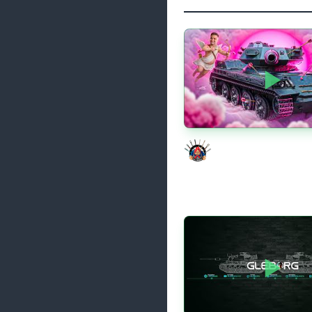
Моя Любимая ПТ-10 
Evil GrannY