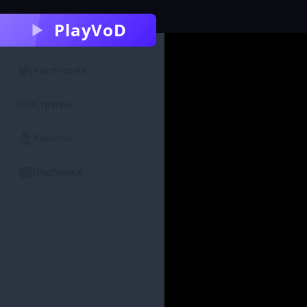
PlayVoD
Категории
Стримы
Каналы
Подборки