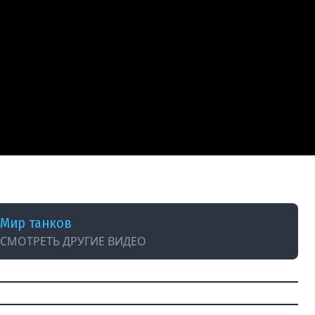
ear_you #битваблогеров2025 #миртанков
Мир танков
СМОТРЕТЬ ДРУГИЕ ВИДЕО