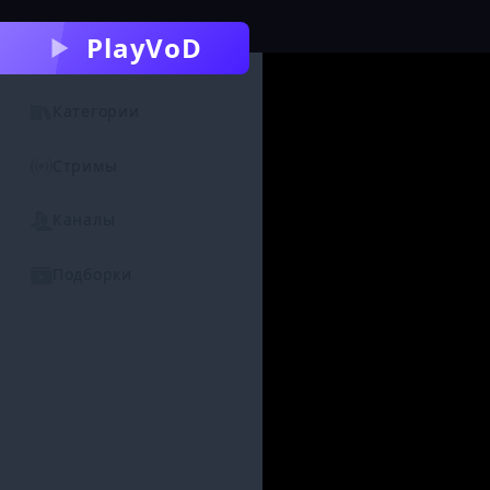
PlayVoD
Категории
Стримы
Каналы
Подборки