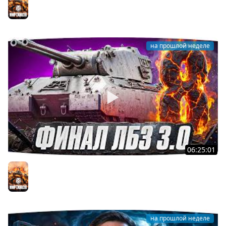
Джов и Финальные ЛБЗ 3.0 [32]
Мир танков
на прошлой неделе
06:25:01
Я ХОЧУ MAUSEKONIG! — ДЖОВ ДЕЛАЕТ ЛБЗ 3.0 ●
Осталось 8 задач до конца [Серия 31]
Мир танков
на прошлой неделе