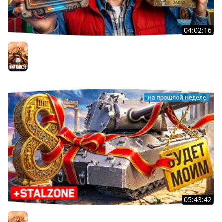
04:02:16
ВОСКРЕСНЫЕ ТАНКИ НА ЗАКАЗ ● Зрители Выбирают —
Джов Страдает ● Правила в Описании
Мир танков
на прошлой неделе
05:43:42
Я ХОЧУ MAUSEKONIG! — ОСТАЛОСЬ ВСЕГО 8 ЗАДАЧ ●