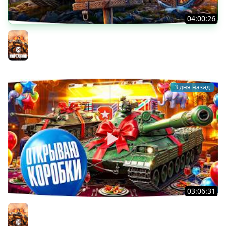
04:00:26
БИТВА ЗА MAUSEKONIG! — ВСЕГО 8 ЗАДАЧ ДО КОНЦА ●
Возвращение Сериала по ЛБЗ 3.0
Мир танков
3 дня назад
03:06:31
ОТКРЫВАЕМ КОРОБКИ НА ДЕНЬ РОЖДЕНИЯ МИРА ТАНКОВ
2026 ● Что Выпадет?