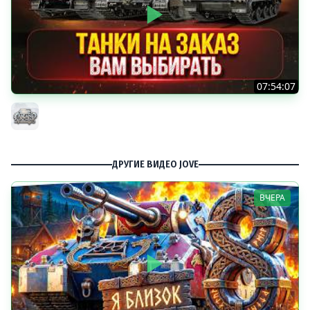
07:54:07
ТАНКИ НА ЗАКАЗ...ВАМ ВЫБИРАТЬ ● Мини-Гайды от
MeanMachins ● Подробности в Описании
MeanMachins
ДРУГИЕ ВИДЕО JOVE
ВЧЕРА