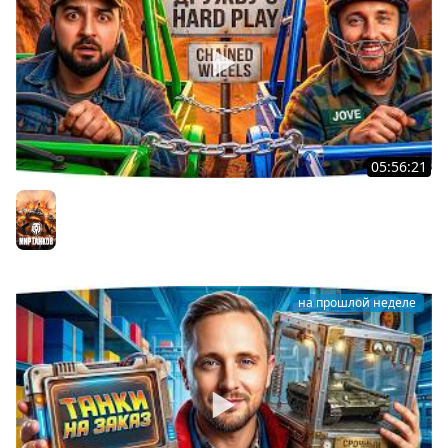
05:56:21
ДЖОВ И HARD PLAY ПРОВЕРЯЮТ ДРУЖБУ В CHAINED
WHEELS
Мир танков
на прошлой неделе