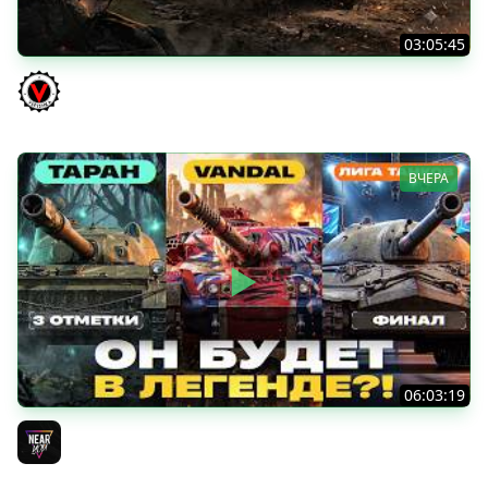
03:05:45
КИТАЙЧОКИ ИЗ КОРОБЧОНОК! 617Q и HSD-1
Vspishka
ВЧЕРА
06:03:19
VANDAL - ОН БУДЕТ В ЛЕГЕНДЕ?! + ТАРАН 3 ОТМЕТКИ +
ЛИГА ТАНКОВ: ФИНАЛ
Near_You