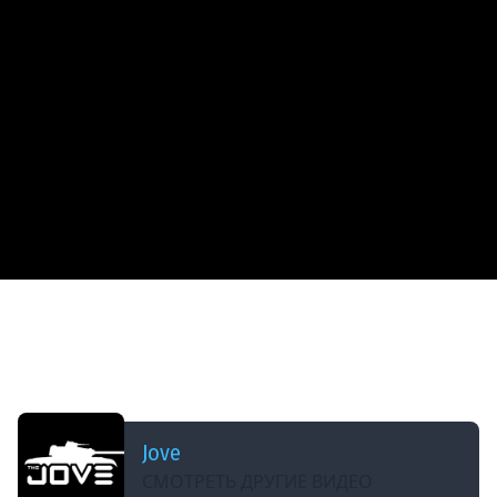
ДОБАВЛЕНО: 5 МЕСЯЦЕВ НАЗАД
СЕГОДНЯ РОЗЫГРЫШ «КОМПЬЮТЕРА МЕЧТЫ»
ЗА 250.000 RUB — В 18:00 МСК ● #МарафонЖиви
[День 85]
Jove
СМОТРЕТЬ ДРУГИЕ ВИДЕО