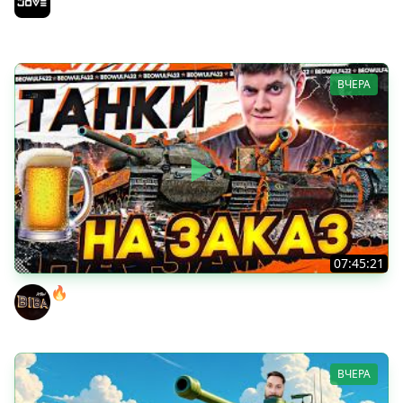
Возвращение Сериала по ЛБЗ 3.0
Jove
ВЧЕРА
07:45:21
🔥ПЕННЫЕ ТАНКИ НА ЗАКАЗ! ● НАЛИВАЙ!
BEOWULF422
ВЧЕРА