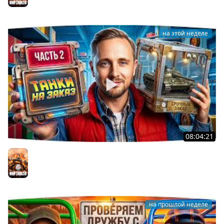
Мир танков
на этой неделе
08:04:21
ДОКАТЫВАЮ ТАНКИ НА ЗАКАЗ ● Зрители Выбирают —
Джов Страдает ● Правила в Описании
Мир танков
на прошлой неделе