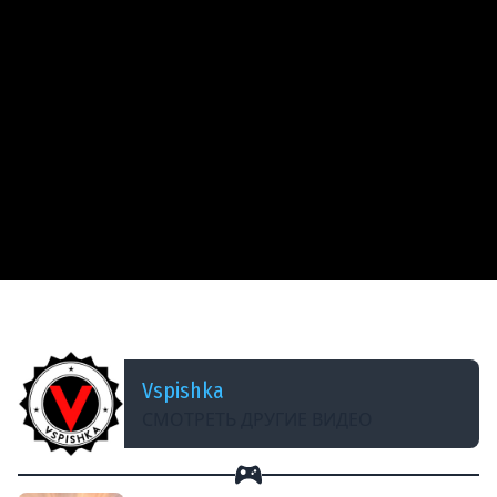
ДОБАВЛЕНО: 13 ЛЕТ НАЗАД
Взвод Vspishka Amway921, АРТ10+СТ10
Vspishka
СМОТРЕТЬ ДРУГИЕ ВИДЕО