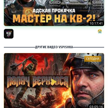
10:17:41
АДСКАЯ ПРОКАЧКА: МАСТЕР на КВ-2! ДАЙТЕ МНЕ СИЛ 😭
Near_You
ДРУГИЕ ВИДЕО VSPISHKA
СЕГОДНЯ
03:05:16