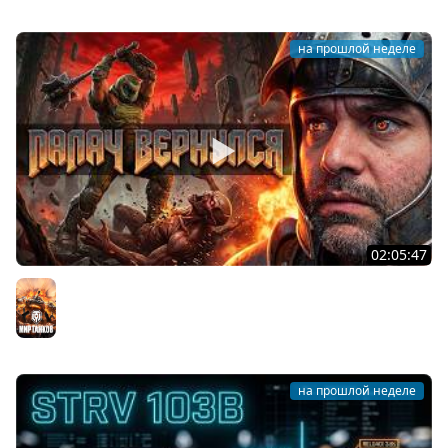
на прошлой неделе
02:05:47
Последний Думгай 2. Дополнение к DooM: The Dark
Ages
Мир танков
на прошлой неделе