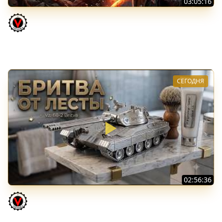
03:05:16
Последний Думгай 3. Дополнение к DooM: The Dark
Ages
Vspishka
СЕГОДНЯ
02:56:36
Vz. 68-2 Britva. Захотелось "отметки"
Vspishka