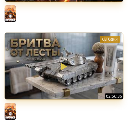
Последний Думгай 3. Дополнение к DooM: The Dark
Ages
Мир танков
СЕГОДНЯ
02:56:36
Vz. 68-2 Britva. Захотелось "отметки"
Мир танков