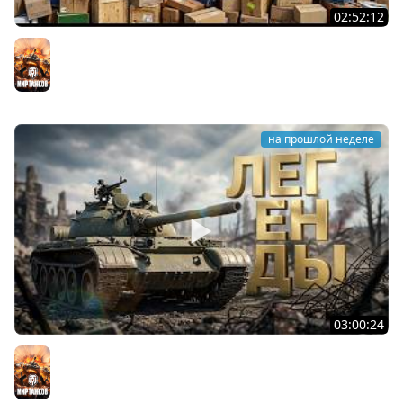
02:52:12
ТРИ НОВЫХ ТАНКА ИЗ КОРОБОК: Русский АЗУ, Китаец ТТ
и Мерк М6
Мир танков
на прошлой неделе
03:00:24
ЛЕГЕНДАРНЫЕ ПРЕМИУМ ТАНКИ. Бориска, КВ-5 и другие
Мир танков