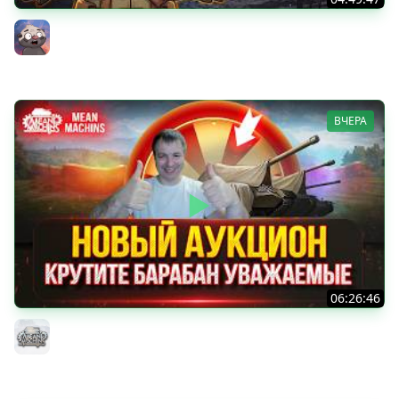
НОВАЯ БЛОХА? Чудо из коробок на ДР Мира танков
2026 | Обкатка танка АСУ-85
Бомбилка Медоеда
ВЧЕРА
06:26:46
ДУПЛЕТ - ФИНАЛ...ОСТАЛОСЬ ВСЕГО 2% ● Аукцион №96,
Будет ли Стример Страдать или Кайфовать ?
MeanMachins